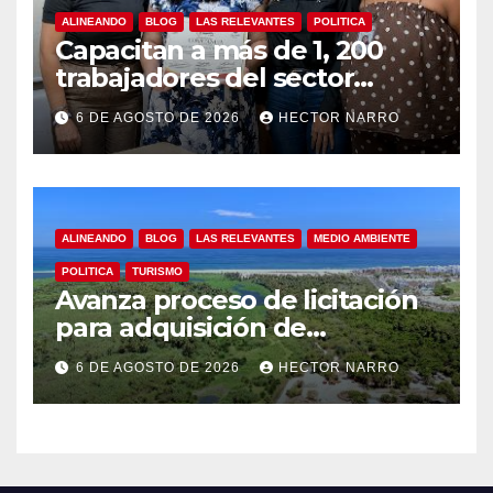
ALINEANDO
BLOG
LAS RELEVANTES
POLITICA
Capacitan a más de 1, 200
trabajadores del sector
hotelero en derechos
6 DE AGOSTO DE 2026
HECTOR NARRO
humanos y respeto laboral
en Los Cabos
ALINEANDO
BLOG
LAS RELEVANTES
MEDIO AMBIENTE
POLITICA
TURISMO
Avanza proceso de licitación
para adquisición de
maquinaria del Plan de
6 DE AGOSTO DE 2026
HECTOR NARRO
Regeneración del Estero
Josefino