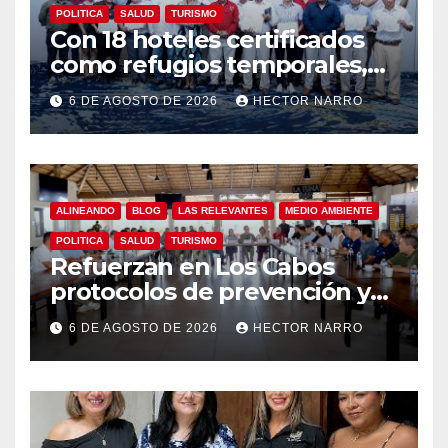
POLITICA
SALUD
TURISMO
Con 18 hoteles certificados
como refugios temporales,
Gobierno de Los Cabos
6 DE AGOSTO DE 2026
HECTOR NARRO
refuerza la prevención y
garantiza un destino seguro
ALINEANDO
BLOG
LAS RELEVANTES
MEDIO AMBIENTE
POLITICA
SALUD
TURISMO
Refuerzan en Los Cabos
protocolos de prevención y
rescate en playas ante oleaje
6 DE AGOSTO DE 2026
HECTOR NARRO
y temporada de ciclones