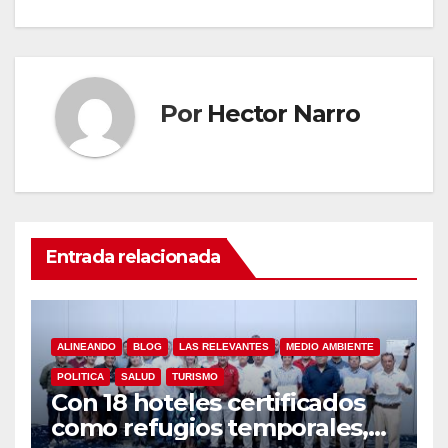
Por
Hector Narro
Entrada relacionada
ALINEANDO
BLOG
LAS RELEVANTES
MEDIO AMBIENTE
POLITICA
SALUD
TURISMO
Con 18 hoteles certificados
como refugios temporales,