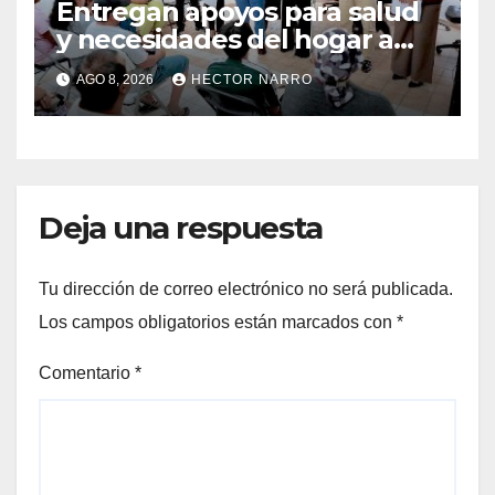
Entregan apoyos para salud
y necesidades del hogar a
familias de Cabo San Lucas
AGO 8, 2026
HECTOR NARRO
Deja una respuesta
Tu dirección de correo electrónico no será publicada.
Los campos obligatorios están marcados con
*
Comentario
*