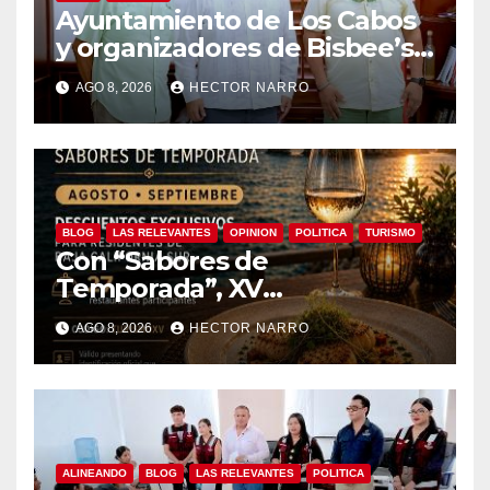
Ayuntamiento de Los Cabos
y organizadores de Bisbee’s
coordinan acciones para
AGO 8, 2026
HECTOR NARRO
edición 2026
BLOG
LAS RELEVANTES
OPINION
POLITICA
TURISMO
Con “Sabores de
Temporada”, XV
Ayuntamiento de Los Cabos
AGO 8, 2026
HECTOR NARRO
y Canirac impulsan consumo
local con beneficios para
residentes de BCS
ALINEANDO
BLOG
LAS RELEVANTES
POLITICA