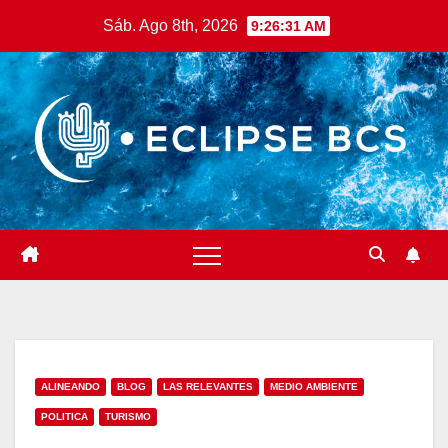
Saltar
Sáb. Ago 8th, 2026
9:26:32 AM
al
contenido
ALINEANDO
BLOG
LAS RELEVANTES
MEDIO AMBIENTE
POLITICA
TURISMO