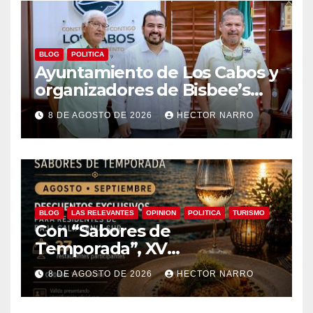
BLOG
POLITICA
Ayuntamiento de Los Cabos y
organizadores de Bisbee’s
coordinan acciones para
8 DE AGOSTO DE 2026
HECTOR NARRO
edición 2026
BLOG
LAS RELEVANTES
OPINION
POLITICA
TURISMO
Con “Sabores de
Temporada”, XV
Ayuntamiento de Los Cabos y
8 DE AGOSTO DE 2026
HECTOR NARRO
Canirac impulsan consumo
local con beneficios para