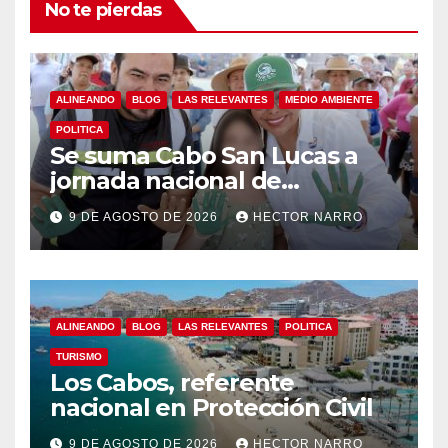
No te pierdas
ALINEANDO
BLOG
LAS RELEVANTES
MEDIO AMBIENTE
POLITICA
Se suma Cabo San Lucas a
jornada nacional de
reforestación
9 DE AGOSTO DE 2026
HECTOR NARRO
ALINEANDO
BLOG
LAS RELEVANTES
POLITICA
TURISMO
Los Cabos, referente
nacional en Protección Civil
9 DE AGOSTO DE 2026
HECTOR NARRO