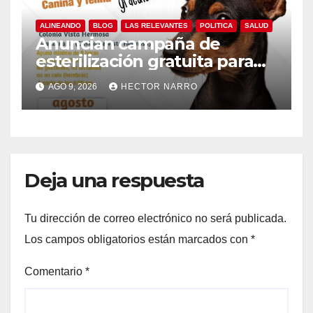
ALINEANDO
BLOG
LAS RELEVANTES
POLITICA
SALUD
Anuncian campaña de
esterilización gratuita para
perros y gatos en San José
AGO 9, 2026
HECTOR NARRO
del Cabo
Deja una respuesta
Tu dirección de correo electrónico no será publicada.
Los campos obligatorios están marcados con
*
Comentario
*