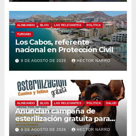
ALINEANDO
BLOG
LAS RELEVANTES
POLITICA
TURISMO
Los Cabos, referente
nacional en Protección Civil
9 DE AGOSTO DE 2026
HECTOR NARRO
ALINEANDO
BLOG
LAS RELEVANTES
POLITICA
SALUD
Anuncian campaña de
esterilización gratuita para
perros y gatos en San José
9 DE AGOSTO DE 2026
HECTOR NARRO
del Cabo