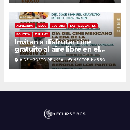
ALINEANDO
BLOG
CULTURA
LAS RELEVANTES
POLITICA
TURISMO
Invitan a disfrutar cine
gratuito al aire libre en el
Cerrito del Timbre de Cabo
9 DE AGOSTO DE 2026
HECTOR NARRO
San Lucas