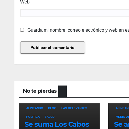
Web
Guarda mi nombre, correo electrónico y web en e
No te pierdas
ALINEANDO
BLOG
LAS RELEVANTES
ALINEAN
POLITICA
SALUD
MEDIO A
Se suma Los Cabos
Se a