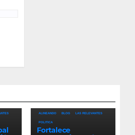
ANTES
ALINEANDO
BLOG
LAS RELEVANTES
POLITICA
pal
Fortalece