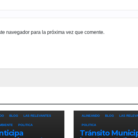
ste navegador para la próxima vez que comente.
DO
BLOG
LAS RELEVANTES
ALINEANDO
BLOG
LAS RELEV
MBIENTE
POLITICA
POLITICA
nticipa
Tránsito Munici