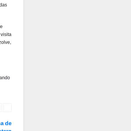
adas
de
visita
zolve,
jando
ma de