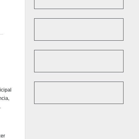
icipal
ncia,
.
cer