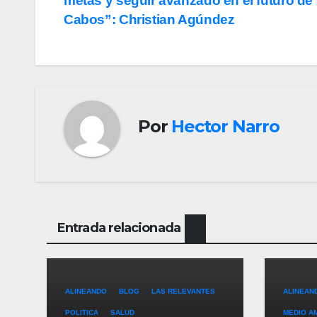
metas y seguir avanzado en el futuro de
de
Cabos”: Christian Agúndez
entradas
Por
Hector Narro
Entrada relacionada
ALINEANDO
BLOG
LAS RELEVANTES
ALINEAN
POLITICA
SALUD
MEDIO A