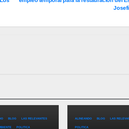
 Los
empleo temporal para la restauración del E
Josef
DO
BLOG
LAS RELEVANTES
ALINEANDO
BLOG
LAS RELEVA
MBIENTE
POLITICA
POLITICA