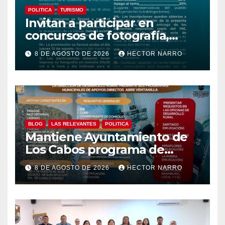
POLITICA
TURISMO
Invitan a participar en
concursos de fotografía,
canto y pintura de las Fiestas
8 DE AGOSTO DE 2026
HECTOR NARRO
Tradicionales La Ribera 2026
BLOG
LAS RELEVANTES
POLITICA
Mantiene Ayuntamiento de
Los Cabos programa de
apoyos para agricultores,
8 DE AGOSTO DE 2026
HECTOR NARRO
ganaderos y apicultores