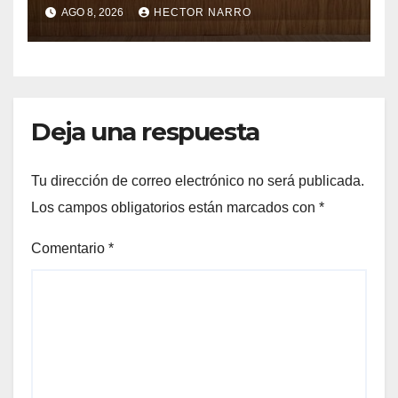
en Los Cabos
AGO 8, 2026
HECTOR NARRO
Deja una respuesta
Tu dirección de correo electrónico no será publicada.
Los campos obligatorios están marcados con
*
Comentario
*