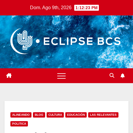
Saltar
Dom. Ago 9th, 2026
1:12:25 PM
al
contenido
ALINEANDO
BLOG
CULTURA
EDUCACIÓN
LAS RELEVANTES
POLITICA