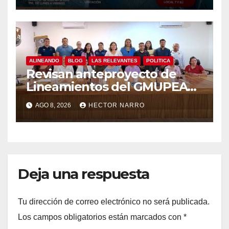
ALINEANDO
BLOG
LAS RELEVANTES
POLITICA
Revisan anteproyecto de
Lineamientos del GMUPEA
en Los Cabos
AGO 8, 2026
HECTOR NARRO
Deja una respuesta
Tu dirección de correo electrónico no será publicada.
Los campos obligatorios están marcados con
*