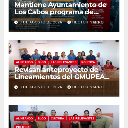
Mantiene Ayuntamiento de
Los Cabos programa de
apoyos para agricultores,
8 DE AGOSTO DE 2026
HECTOR NARRO
ganaderos y apicultores
ALINEANDO
BLOG
LAS RELEVANTES
POLITICA
Revisan anteproyecto de
Lineamientos del GMUPEA
en Los Cabos
8 DE AGOSTO DE 2026
HECTOR NARRO
ALINEANDO
BLOG
CULTURA
LAS RELEVANTES
POLITICA