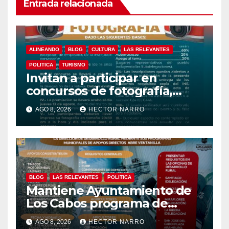
Entrada relacionada
ALINEANDO
BLOG
CULTURA
LAS RELEVANTES
POLITICA
TURISMO
Invitan a participar en
concursos de fotografía,
canto y pintura de las Fiestas
AGO 8, 2026
HECTOR NARRO
Tradicionales La Ribera 2026
BLOG
LAS RELEVANTES
POLITICA
Mantiene Ayuntamiento de
Los Cabos programa de
apoyos para agricultores,
AGO 8, 2026
HECTOR NARRO
ganaderos y apicultores