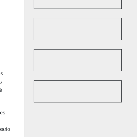
es
s
é
res
sario