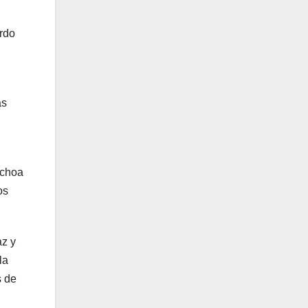
ardo
as
Ochoa
os
az y
la
s de