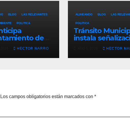
DO
BLOG
LAS RELEVANTES
ALINEANDO
BLOG
LAS RELEVA
MBIENTE
POLITICA
POLITICA
nticipa
Tránsito Municip
ntamiento de
instala señalizac
Cabos con
y rehabilita cruc
 2026
HECTOR NARRO
AGO 5, 2026
HECTOR N
ones
peatonales en L
entivas ante
Cabos
ias en el centro
órico
Los campos obligatorios están marcados con
*