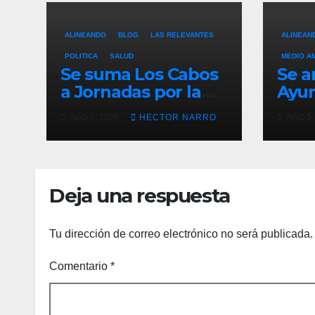
ALINEANDO
BLOG
LAS RELEVANTES
ALINEAN
POLITICA
SALUD
MEDIO A
Se suma Los Cabos
Se a
a Jornadas por la
Ayu
Paz con
Los 
AGO 5, 2026
HECTOR NARRO
AGO 5,
capacitación en
acci
primeros auxilios
prev
para jóvenes
lluv
hist
Deja una respuesta
Tu dirección de correo electrónico no será publicada.
Comentario
*