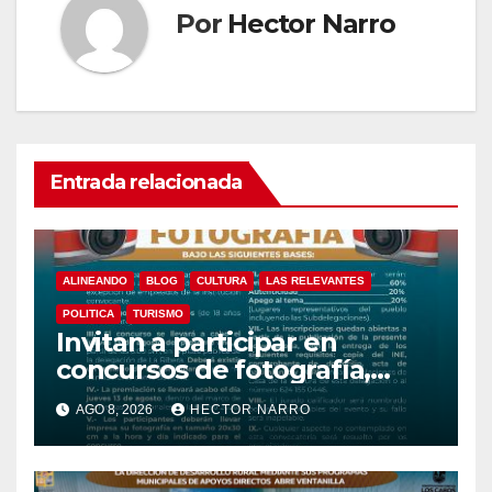
Por
Hector Narro
Entrada relacionada
ALINEANDO
BLOG
CULTURA
LAS RELEVANTES
POLITICA
TURISMO
Invitan a participar en
concursos de fotografía,
canto y pintura de las Fiestas
AGO 8, 2026
HECTOR NARRO
Tradicionales La Ribera 2026