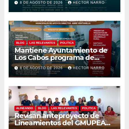
8 DE AGOSTO DE 2026
HECTOR NARRO
Tradicionales La Ribera 2026
BLOG
LAS RELEVANTES
POLITICA
Mantiene Ayuntamiento de
Los Cabos programa de
apoyos para agricultores,
8 DE AGOSTO DE 2026
HECTOR NARRO
ganaderos y apicultores
ALINEANDO
BLOG
LAS RELEVANTES
POLITICA
Revisan anteproyecto de
Lineamientos del GMUPEA