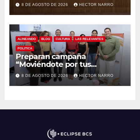
en Los Cabos
8 DE AGOSTO DE 2026
HECTOR NARRO
ALINEANDO
BLOG
CULTURA
LAS RELEVANTES
POLITICA
Preparan campaña
“Moviéndote por tus
Derechos 2026” para
8 DE AGOSTO DE 2026
HECTOR NARRO
fortalecer la promoción y
protección de los derechos
humanos