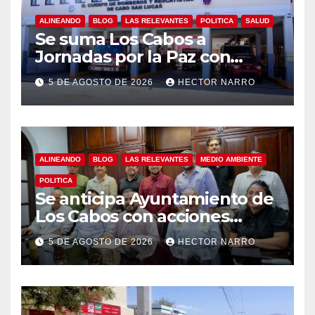
ALINEANDO
BLOG
LAS RELEVANTES
POLITICA
SALUD
Se suma Los Cabos a
Jornadas por la Paz con
capacitación en primeros
5 DE AGOSTO DE 2026
HECTOR NARRO
auxilios para jóvenes
ALINEANDO
BLOG
LAS RELEVANTES
MEDIO AMBIENTE
POLITICA
Se anticipa Ayuntamiento de
Los Cabos con acciones
preventivas ante lluvias en el
5 DE AGOSTO DE 2026
HECTOR NARRO
centro histórico