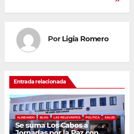
Por
Ligia Romero
Entrada relacionada
ALINEANDO
BLOG
LAS RELEVANTES
POLITICA
SALUD
Se suma Los Cabos a
Jornadas por la Paz con