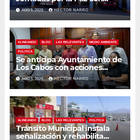
capacitación en primeros
AGO 5, 2026
HECTOR NARRO
auxilios para jóvenes
ALINEANDO
BLOG
LAS RELEVANTES
MEDIO AMBIENTE
POLITICA
Se anticipa Ayuntamiento de
Los Cabos con acciones
preventivas ante lluvias en el
AGO 5, 2026
HECTOR NARRO
centro histórico
ALINEANDO
BLOG
LAS RELEVANTES
POLITICA
Tránsito Municipal instala
señalización y rehabilita