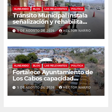
ALINEANDO
BLOG
LAS RELEVANTES
POLITICA
Tránsito Municipal instala
señalización y rehabilita
cruces peatonales en Los
5 DE AGOSTO DE 2026
HECTOR NARRO
Cabos
ALINEANDO
BLOG
LAS RELEVANTES
POLITICA
Fortalece Ayuntamiento de
Los Cabos capacidad
operativa de Servicios
5 DE AGOSTO DE 2026
HECTOR NARRO
Públicos con recursos del
FISAM