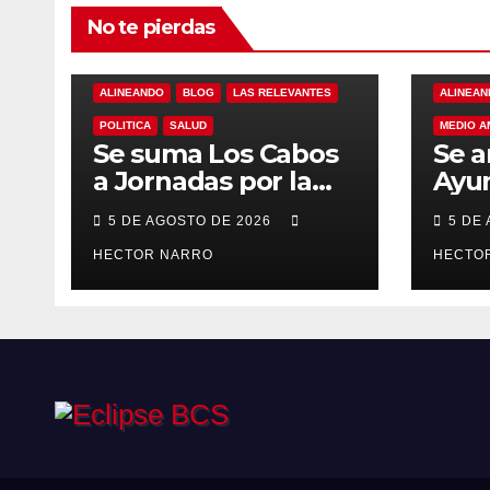
No te pierdas
ALINEANDO
BLOG
LAS RELEVANTES
ALINEAN
POLITICA
SALUD
MEDIO A
Se suma Los Cabos
Se a
a Jornadas por la
Ayu
Paz con
Los 
5 DE AGOSTO DE 2026
5 DE
capacitación en
acci
primeros auxilios
HECTOR NARRO
prev
HECTO
para jóvenes
lluv
hist