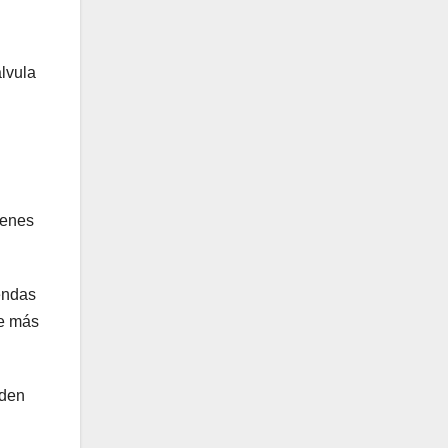
álvula
ienes
iendas
ue más
eden