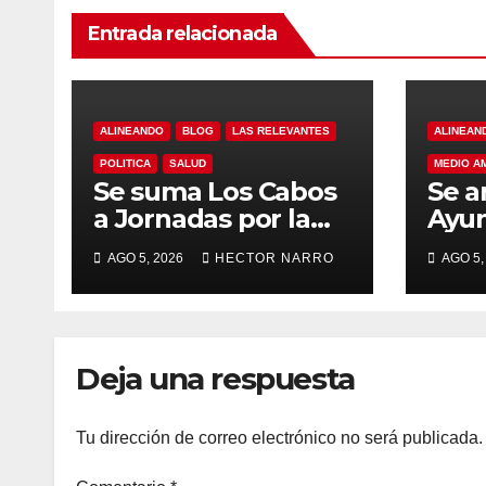
Entrada relacionada
ALINEANDO
BLOG
LAS RELEVANTES
ALINEAN
POLITICA
SALUD
MEDIO A
Se suma Los Cabos
Se a
a Jornadas por la
Ayu
Paz con
Los 
AGO 5, 2026
HECTOR NARRO
AGO 5,
capacitación en
acci
primeros auxilios
prev
para jóvenes
lluv
hist
Deja una respuesta
Tu dirección de correo electrónico no será publicada.