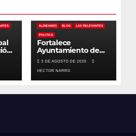
ANTES
ALINEANDO
BLOG
LAS RELEVANTES
POLITICA
pal
Fortalece
ción
Ayuntamiento de
ces
Los Cabos
5 DE AGOSTO DE 2026
Los
capacidad operativa
de Servicios
HECTOR NARRO
Públicos con
recursos del FISAM