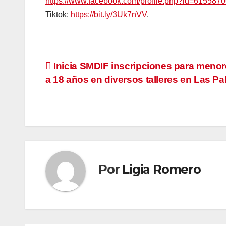
https://www.facebook.com/profile.php?id=61558
Tiktok:
https://bit.ly/3Uk7nVV
.
Navegación
Inicia SMDIF inscripciones para menor
a 18 años en diversos talleres en Las P
de
entradas
Por
Ligia Romero