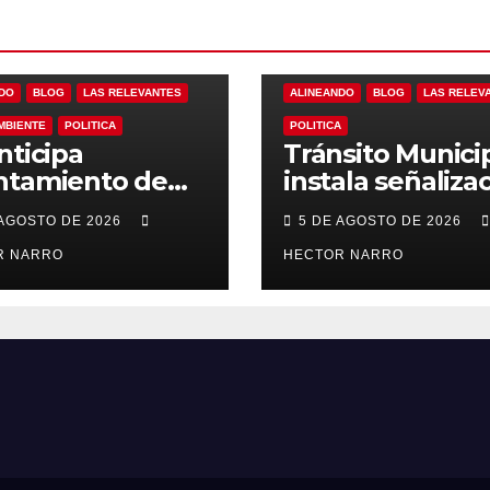
DO
BLOG
LAS RELEVANTES
ALINEANDO
BLOG
LAS RELEV
MBIENTE
POLITICA
POLITICA
nticipa
Tránsito Munici
ntamiento de
instala señaliza
Cabos con
y rehabilita cru
 AGOSTO DE 2026
5 DE AGOSTO DE 2026
ones
peatonales en 
entivas ante
R NARRO
Cabos
HECTOR NARRO
ias en el centro
órico