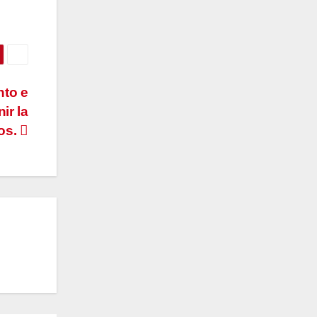
nto e
ir la
bos.