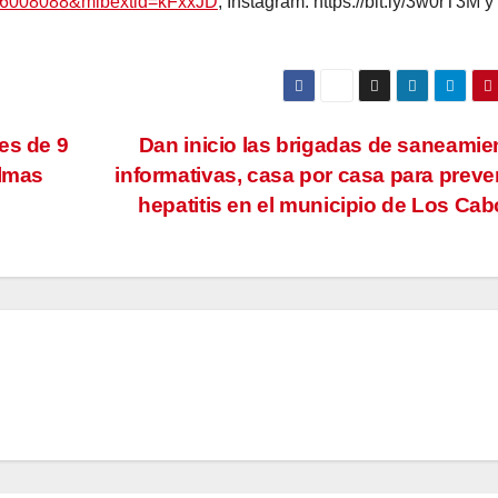
706008088&mibextid=kFxxJD
; Instagram: https://bit.ly/3w0rT3M y
es de 9
Dan inicio las brigadas de saneamie
almas
informativas, casa por casa para preven
hepatitis en el municipio de Los Ca