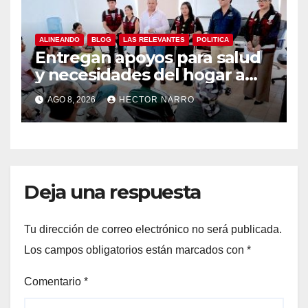
ALINEANDO
BLOG
LAS RELEVANTES
POLITICA
Entregan apoyos para salud
y necesidades del hogar a
familias de Cabo San Lucas
AGO 8, 2026
HECTOR NARRO
Deja una respuesta
Tu dirección de correo electrónico no será publicada.
Los campos obligatorios están marcados con
*
Comentario
*