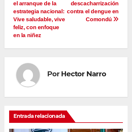
el arranque de la
descacharrización
de
estrategia nacional:
contra el dengue en
entradas
Vive saludable, vive
Comondú
feliz, con enfoque
en la niñez
Por
Hector Narro
Entrada relacionada