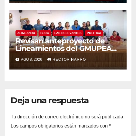
ALINEANDO
BLOG
LAS RELEVANTES
POLITICA
Revisan anteproyecto de
Lineamientos del GMUPEA
en Los Cabos
AGO 8, 2026
HECTOR NARRO
Deja una respuesta
Tu dirección de correo electrónico no será publicada.
Los campos obligatorios están marcados con
*