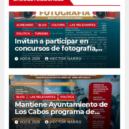
ALINEANDO
BLOG
CULTURA
LAS RELEVANTES
POLITICA
TURISMO
Invitan a participar en
concursos de fotografía,
canto y pintura de las Fiestas
AGO 8, 2026
HECTOR NARRO
Tradicionales La Ribera 2026
BLOG
LAS RELEVANTES
POLITICA
Mantiene Ayuntamiento de
Los Cabos programa de
apoyos para agricultores,
AGO 8, 2026
HECTOR NARRO
ganaderos y apicultores