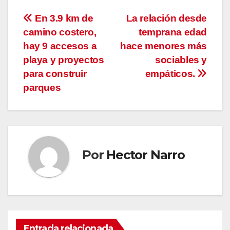
Navegación
En 3.9 km de
La relación desde
camino costero,
temprana edad
de
hay 9 accesos a
hace menores más
entradas
playa y proyectos
sociables y
para construir
empáticos.
parques
Por
Hector Narro
Entrada relacionada