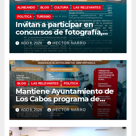
ALINEANDO
BLOG
CULTURA
LAS RELEVANTES
POLITICA
TURISMO
Invitan a participar en
concursos de fotografía,
canto y pintura de las Fiestas
AGO 8, 2026
HECTOR NARRO
Tradicionales La Ribera 2026
BLOG
LAS RELEVANTES
POLITICA
Mantiene Ayuntamiento de
Los Cabos programa de
apoyos para agricultores,
AGO 8, 2026
HECTOR NARRO
ganaderos y apicultores