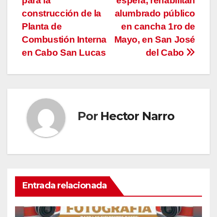
para la
espera, rehabilitan
de
construcción de la
alumbrado público
entradas
Planta de
en cancha 1ro de
Combustión Interna
Mayo, en San José
en Cabo San Lucas
del Cabo
Por
Hector Narro
Entrada relacionada