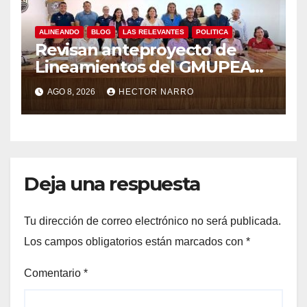
ALINEANDO
BLOG
LAS RELEVANTES
POLITICA
Revisan anteproyecto de
Lineamientos del GMUPEA
en Los Cabos
AGO 8, 2026
HECTOR NARRO
Deja una respuesta
Tu dirección de correo electrónico no será publicada.
Los campos obligatorios están marcados con
*
Comentario
*