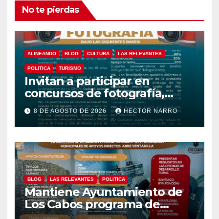
No te pierdas
ALINEANDO
BLOG
CULTURA
LAS RELEVANTES
POLITICA
TURISMO
Invitan a participar en
concursos de fotografía,
canto y pintura de las Fiestas
8 DE AGOSTO DE 2026
HECTOR NARRO
Tradicionales La Ribera 2026
BLOG
LAS RELEVANTES
POLITICA
Mantiene Ayuntamiento de
Los Cabos programa de
apoyos para agricultores,