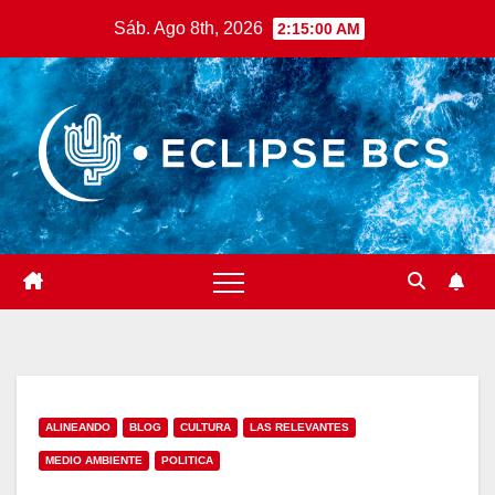
Saltar
Sáb. Ago 8th, 2026
2:15:02 AM
al
contenido
ALINEANDO
BLOG
CULTURA
LAS RELEVANTES
MEDIO AMBIENTE
POLITICA