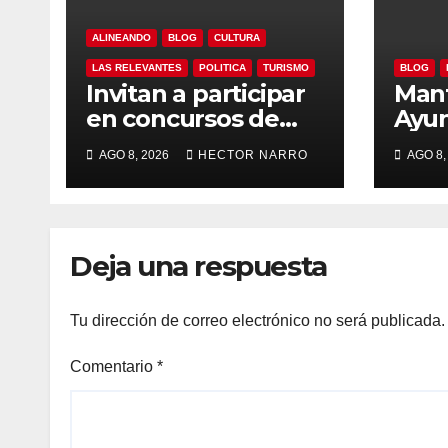
ALINEANDO
BLOG
CULTURA
LAS RELEVANTES
POLITICA
TURISMO
BLOG
Invitan a participar
Man
en concursos de
Ayu
fotografía, canto y
Los 
AGO 8, 2026
HECTOR NARRO
AGO 8,
pintura de las
pro
Fiestas
apoy
Tradicionales La
agri
Ribera 2026
gana
Deja una respuesta
apic
Tu dirección de correo electrónico no será publicada.
Comentario
*