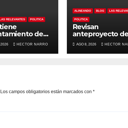
ALINEANDO
BLOG
LAS RELEVA
LAS RELEVANTES
POLITICA
POLITICA
tiene
Revisan
ntamiento de
anteproyecto d
Cabos
Lineamientos de
 2026
HECTOR NARRO
AGO 8, 2026
HECTOR N
grama de
GMUPEA en Los
os para
Cabos
cultores,
deros y
ultores
Los campos obligatorios están marcados con
*