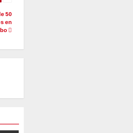
de 50
es en
abo