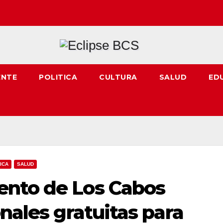
ENTE
POLITICA
CULTURA
SALUD
ED
ICA
SALUD
ento de Los Cabos
onales gratuitas para