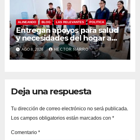
residentes de BCS
ALINEANDO
BLOG
LAS RELEVANTES
POLITICA
Entregan apoyos para salud
y necesidades del hogar a
familias de Cabo San Lucas
AGO 8, 2026
HECTOR NARRO
Deja una respuesta
Tu dirección de correo electrónico no será publicada.
Los campos obligatorios están marcados con
*
Comentario
*