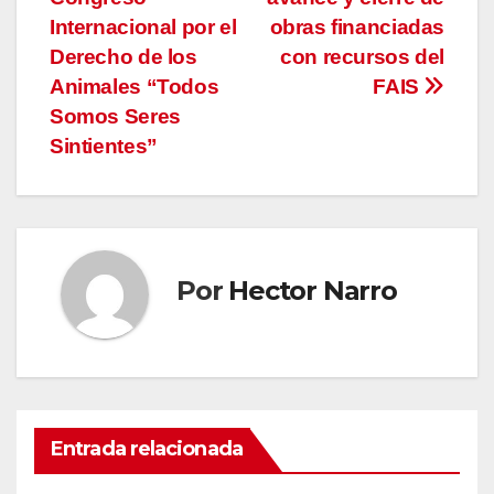
entradas
Internacional por el
obras financiadas
Derecho de los
con recursos del
Animales “Todos
FAIS
Somos Seres
Sintientes”
Por
Hector Narro
Entrada relacionada