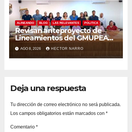
ALINEANDO
BLOG
LAS RELEVANTES
POLITICA
Revisan anteproyecto de
Lineamientos del GMUPEA
en Los Cabos
AGO 8, 2026
HECTOR NARRO
Deja una respuesta
Tu dirección de correo electrónico no será publicada.
Los campos obligatorios están marcados con
*
Comentario
*