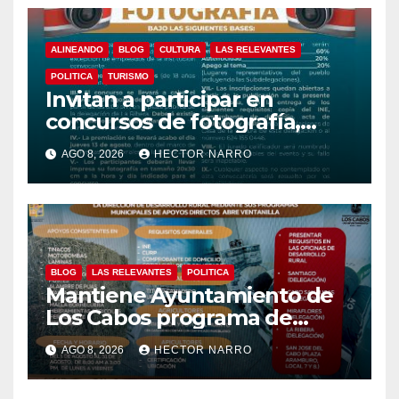
ALINEANDO
BLOG
CULTURA
LAS RELEVANTES
POLITICA
TURISMO
Invitan a participar en
concursos de fotografía,
canto y pintura de las Fiestas
AGO 8, 2026
HECTOR NARRO
Tradicionales La Ribera 2026
BLOG
LAS RELEVANTES
POLITICA
Mantiene Ayuntamiento de
Los Cabos programa de
apoyos para agricultores,
AGO 8, 2026
HECTOR NARRO
ganaderos y apicultores