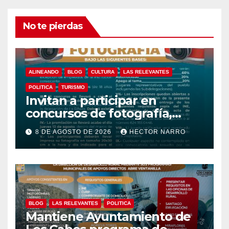
No te pierdas
ALINEANDO
BLOG
CULTURA
LAS RELEVANTES
POLITICA
TURISMO
Invitan a participar en
concursos de fotografía,
canto y pintura de las Fiestas
8 DE AGOSTO DE 2026
HECTOR NARRO
Tradicionales La Ribera 2026
BLOG
LAS RELEVANTES
POLITICA
Mantiene Ayuntamiento de