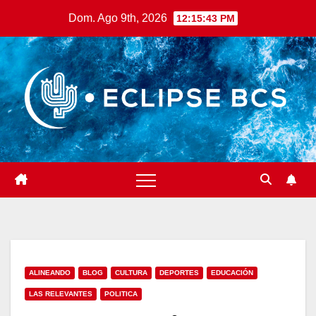
Saltar
Dom. Ago 9th, 2026
12:15:44 PM
al
contenido
ALINEANDO
BLOG
CULTURA
DEPORTES
EDUCACIÓN
LAS RELEVANTES
POLITICA