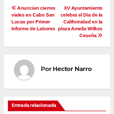
Navegación
Anuncian cierres
XV Ayuntamiento
viales en Cabo San
celebra el Día de la
de
Lucas por Primer
Californidad en la
entradas
Informe de Labores
plaza Amelia Wilkes
Ceseña
Por
Hector Narro
Entrada relacionada