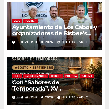
BLOG
POLITICA
Ayuntamiento de Los Cabos y
organizadores de Bisbee’s
coordinan acciones para
8 DE AGOSTO DE 2026
HECTOR NARRO
edición 2026
BLOG
LAS RELEVANTES
OPINION
POLITICA
TURISMO
Con “Sabores de
Temporada”, XV
Ayuntamiento de Los Cabos y
8 DE AGOSTO DE 2026
HECTOR NARRO
Canirac impulsan consumo
local con beneficios para