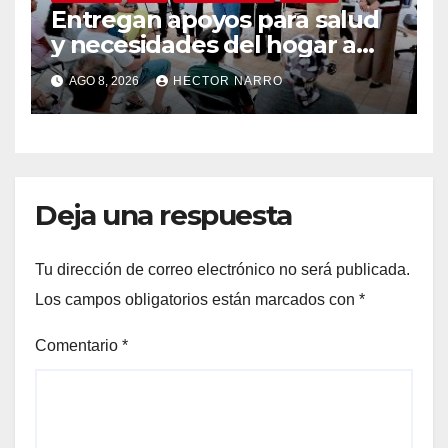
Entregan apoyos para salud
y necesidades del hogar a
familias de Cabo San Lucas
AGO 8, 2026
HECTOR NARRO
Deja una respuesta
Tu dirección de correo electrónico no será publicada.
Los campos obligatorios están marcados con
*
Comentario
*