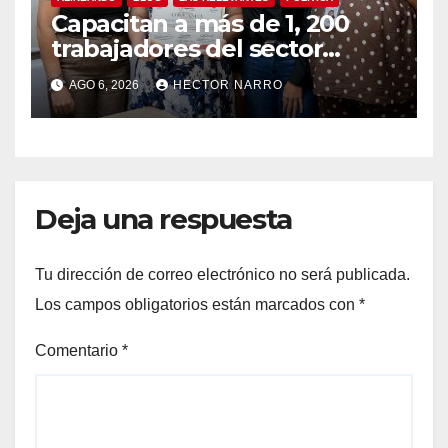
Capacitan a más de 1, 200
trabajadores del sector
hotelero en derechos
AGO 6, 2026
HECTOR NARRO
humanos y respeto laboral
en Los Cabos
Deja una respuesta
Tu dirección de correo electrónico no será publicada.
Los campos obligatorios están marcados con
*
Comentario
*