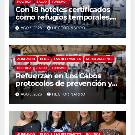
POLITICA
SALUD
TURISMO
Con 18 hoteles certificados
como refugios temporales,
Gobierno de Los Cabos
AGO 6, 2026
HECTOR NARRO
refuerza la prevención y
garantiza un destino seguro
ALINEANDO
BLOG
LAS RELEVANTES
MEDIO AMBIENTE
POLITICA
SALUD
TURISMO
Refuerzan en Los Cabos
protocolos de prevención y
rescate en playas ante oleaje
AGO 6, 2026
HECTOR NARRO
y temporada de ciclones
ALINEANDO
BLOG
LAS RELEVANTES
POLITICA