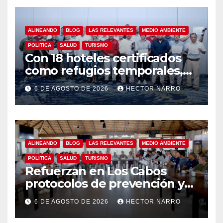
ALINEANDO
BLOG
LAS RELEVANTES
MEDIO AMBIENTE
POLITICA
SALUD
TURISMO
Con 18 hoteles certificados
como refugios temporales,
Gobierno de Los Cabos
6 DE AGOSTO DE 2026
HECTOR NARRO
refuerza la prevención y
garantiza un destino seguro
ALINEANDO
BLOG
LAS RELEVANTES
MEDIO AMBIENTE
POLITICA
SALUD
TURISMO
Refuerzan en Los Cabos
protocolos de prevención y
rescate en playas ante oleaje
6 DE AGOSTO DE 2026
HECTOR NARRO
y temporada de ciclones