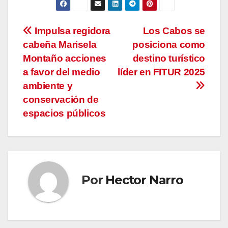
Navegación
Impulsa regidora
Los Cabos se
cabeña Marisela
posiciona como
de
Montaño acciones
destino turístico
entradas
a favor del medio
líder en FITUR 2025
ambiente y
conservación de
espacios públicos
Por
Hector Narro