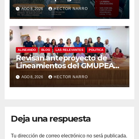
apoyos para agricultores,
AGO 8, 2026
HECTOR NARRO
ganaderos y apicultores
ALINEANDO
BLOG
LAS RELEVANTES
POLITICA
Revisan anteproyecto de
Lineamientos del GMUPEA
en Los Cabos
AGO 8, 2026
HECTOR NARRO
Deja una respuesta
Tu dirección de correo electrónico no será publicada.