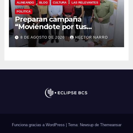
ALINEANDO
BLOG
CULTURA
LAS RELEVANTES
POLITICA
Preparan campaña
“Moviéndote por tus
Derechos 2026” para
8 DE AGOSTO DE 2026
HECTOR NARRO
fortalecer la promoción y
protección de los derechos
humanos
Funciona gracias a WordPress
|
Tema: Newsup de
Themeansar