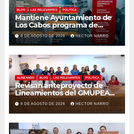
BLOG
LAS RELEVANTES
POLITICA
Mantiene Ayuntamiento de
Los Cabos programa de
apoyos para agricultores,
8 DE AGOSTO DE 2026
HECTOR NARRO
ganaderos y apicultores
ALINEANDO
BLOG
LAS RELEVANTES
POLITICA
Revisan anteproyecto de
Lineamientos del GMUPEA
en Los Cabos
8 DE AGOSTO DE 2026
HECTOR NARRO