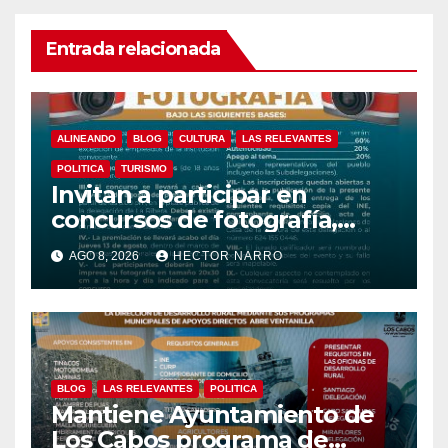
Entrada relacionada
ALINEANDO
BLOG
CULTURA
LAS RELEVANTES
POLITICA
TURISMO
Invitan a participar en
concursos de fotografía,
canto y pintura de las Fiestas
AGO 8, 2026
HECTOR NARRO
Tradicionales La Ribera 2026
BLOG
LAS RELEVANTES
POLITICA
Mantiene Ayuntamiento de
Los Cabos programa de