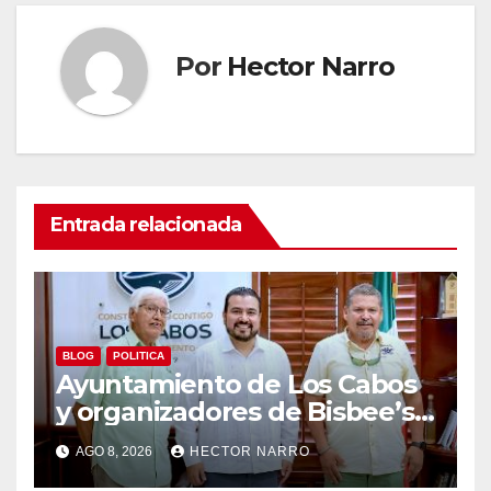
Por
Hector Narro
Entrada relacionada
BLOG
POLITICA
Ayuntamiento de Los Cabos
y organizadores de Bisbee’s
coordinan acciones para
AGO 8, 2026
HECTOR NARRO
edición 2026