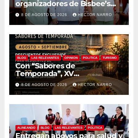
organizadores de Bisbee’s
coordinan acciones para
8 DE AGOSTO DE 2026
HECTOR NARRO
edición 2026
BLOG
LAS RELEVANTES
OPINION
POLITICA
TURISMO
Con “Sabores de
Temporada”, XV
Ayuntamiento de Los Cabos y
8 DE AGOSTO DE 2026
HECTOR NARRO
Canirac impulsan consumo
local con beneficios para
residentes de BCS
ALINEANDO
BLOG
LAS RELEVANTES
POLITICA
Entregan apoyos para salud y