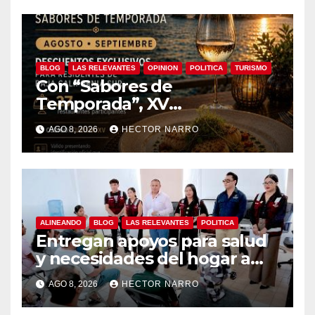
BLOG
LAS RELEVANTES
OPINION
POLITICA
TURISMO
Con “Sabores de
Temporada”, XV
Ayuntamiento de Los Cabos
AGO 8, 2026
HECTOR NARRO
y Canirac impulsan consumo
local con beneficios para
residentes de BCS
ALINEANDO
BLOG
LAS RELEVANTES
POLITICA
Entregan apoyos para salud
y necesidades del hogar a
familias de Cabo San Lucas
AGO 8, 2026
HECTOR NARRO