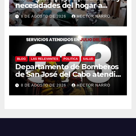
necesidades del hogar a
familias de Cabo San Lucas
8 DE AGOSTO DE 2026
HECTOR NARRO
BLOG
LAS RELEVANTES
POLITICA
SALUD
Departamento de Bomberos
de San José del Cabo atendió
323 emergencias durante
8 DE AGOSTO DE 2026
HECTOR NARRO
julio