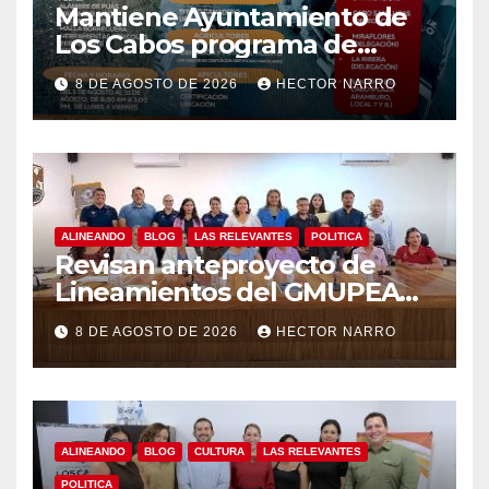
Mantiene Ayuntamiento de
Los Cabos programa de
apoyos para agricultores,
8 DE AGOSTO DE 2026
HECTOR NARRO
ganaderos y apicultores
ALINEANDO
BLOG
LAS RELEVANTES
POLITICA
Revisan anteproyecto de
Lineamientos del GMUPEA
en Los Cabos
8 DE AGOSTO DE 2026
HECTOR NARRO
ALINEANDO
BLOG
CULTURA
LAS RELEVANTES
POLITICA