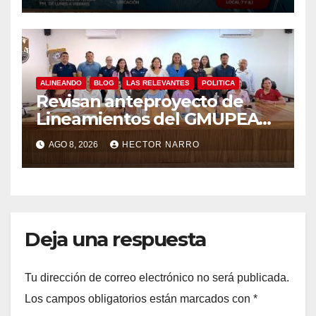
ALINEANDO
BLOG
LAS RELEVANTES
POLITICA
Revisan anteproyecto de
Lineamientos del GMUPEA
en Los Cabos
AGO 8, 2026
HECTOR NARRO
Deja una respuesta
Tu dirección de correo electrónico no será publicada.
Los campos obligatorios están marcados con
*