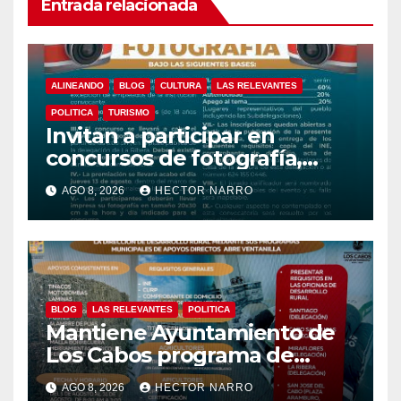
Entrada relacionada
ALINEANDO
BLOG
CULTURA
LAS RELEVANTES
POLITICA
TURISMO
Invitan a participar en
concursos de fotografía,
canto y pintura de las Fiestas
AGO 8, 2026
HECTOR NARRO
Tradicionales La Ribera 2026
BLOG
LAS RELEVANTES
POLITICA
Mantiene Ayuntamiento de
Los Cabos programa de
apoyos para agricultores,
AGO 8, 2026
HECTOR NARRO
ganaderos y apicultores