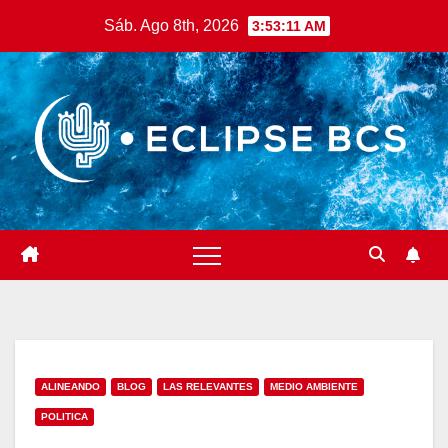
Saltar
Sáb. Ago 8th, 2026
3:53:12 AM
al
contenido
ALINEANDO
BLOG
LAS RELEVANTES
MEDIO AMBIENTE
POLITICA