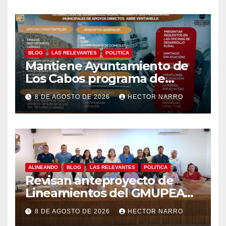
BLOG
LAS RELEVANTES
POLITICA
Mantiene Ayuntamiento de
Los Cabos programa de
apoyos para agricultores,
8 DE AGOSTO DE 2026
HECTOR NARRO
ganaderos y apicultores
ALINEANDO
BLOG
LAS RELEVANTES
POLITICA
Revisan anteproyecto de
Lineamientos del GMUPEA
en Los Cabos
8 DE AGOSTO DE 2026
HECTOR NARRO