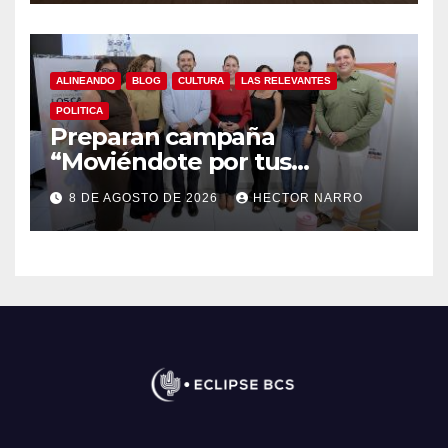
ALINEANDO
BLOG
CULTURA
LAS RELEVANTES
POLITICA
Preparan campaña
“Moviéndote por tus
Derechos 2026” para
8 DE AGOSTO DE 2026
HECTOR NARRO
fortalecer la promoción y
protección de los derechos
humanos