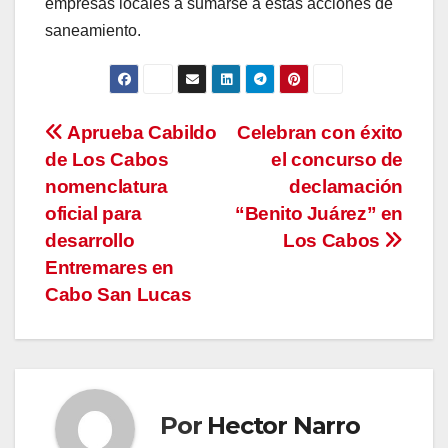
empresas locales a sumarse a estas acciones de
saneamiento.
Navegación
Aprueba Cabildo
Celebran con éxito
de Los Cabos
el concurso de
de
nomenclatura
declamación
entradas
oficial para
“Benito Juárez” en
desarrollo
Los Cabos
Entremares en
Cabo San Lucas
Por
Hector Narro