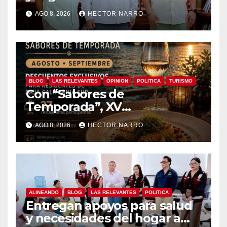
coordinan acciones para
AGO 8, 2026
HECTOR NARRO
edición 2026
BLOG
LAS RELEVANTES
OPINION
POLITICA
TURISMO
Con “Sabores de
Temporada”, XV
Ayuntamiento de Los Cabos
AGO 8, 2026
HECTOR NARRO
y Canirac impulsan consumo
local con beneficios para
residentes de BCS
ALINEANDO
BLOG
LAS RELEVANTES
POLITICA
Entregan apoyos para salud
y necesidades del hogar a