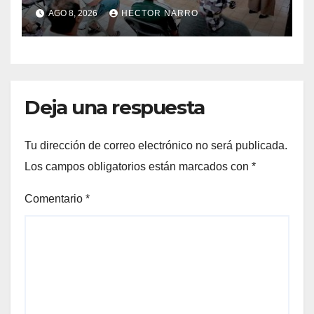
familias de Cabo San Lucas
AGO 8, 2026
HECTOR NARRO
Deja una respuesta
Tu dirección de correo electrónico no será publicada.
Los campos obligatorios están marcados con
*
Comentario
*