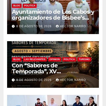
BLOG
POLITICA
Ayuntamiento de Los Cabos y
organizadores de Bisbee’s
coordinan acciones para
8 DE AGOSTO DE 2026
HECTOR NARRO
edición 2026
BLOG
LAS RELEVANTES
OPINION
POLITICA
TURISMO
Con “Sabores de
Temporada”, XV
Ayuntamiento de Los Cabos y
8 DE AGOSTO DE 2026
HECTOR NARRO
Canirac impulsan consumo
local con beneficios para
residentes de BCS