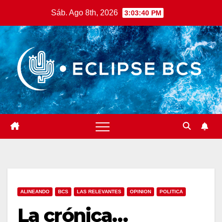
Saltar
Sáb. Ago 8th, 2026
3:03:42 PM
al
contenido
ALINEANDO
BCS
LAS RELEVANTES
OPINION
POLITICA
La crónica…