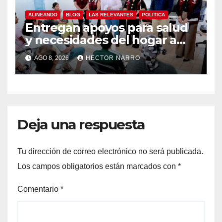
ALINEANDO
BLOG
LAS RELEVANTES
POLITICA
Entregan apoyos para salud
y necesidades del hogar a
familias de Cabo San Lucas
AGO 8, 2026
HECTOR NARRO
Deja una respuesta
Tu dirección de correo electrónico no será publicada.
Los campos obligatorios están marcados con
*
Comentario
*