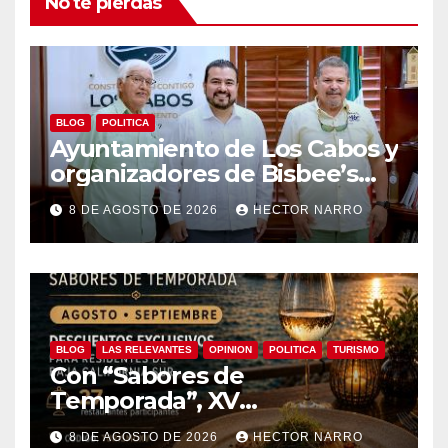
No te pierdas
BLOG
POLITICA
Ayuntamiento de Los Cabos y
organizadores de Bisbee’s
coordinan acciones para
8 DE AGOSTO DE 2026
HECTOR NARRO
edición 2026
BLOG
LAS RELEVANTES
OPINION
POLITICA
TURISMO
Con “Sabores de
Temporada”, XV
Ayuntamiento de Los Cabos y
8 DE AGOSTO DE 2026
HECTOR NARRO