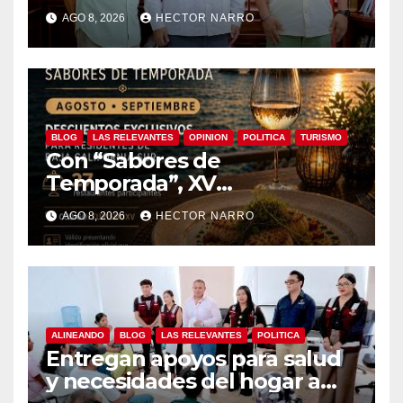
coordinan acciones para
AGO 8, 2026
HECTOR NARRO
edición 2026
BLOG
LAS RELEVANTES
OPINION
POLITICA
TURISMO
Con “Sabores de
Temporada”, XV
Ayuntamiento de Los Cabos
AGO 8, 2026
HECTOR NARRO
y Canirac impulsan consumo
local con beneficios para
residentes de BCS
ALINEANDO
BLOG
LAS RELEVANTES
POLITICA
Entregan apoyos para salud
y necesidades del hogar a