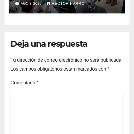
familias de Cabo San Lucas
AGO 8, 2026
HECTOR NARRO
Deja una respuesta
Tu dirección de correo electrónico no será publicada.
Los campos obligatorios están marcados con
*
Comentario
*