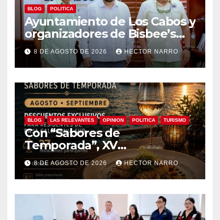
BLOG
POLITICA
Ayuntamiento de Los Cabos y
organizadores de Bisbee’s
coordinan acciones para
8 DE AGOSTO DE 2026
HECTOR NARRO
edición 2026
BLOG
LAS RELEVANTES
OPINION
POLITICA
TURISMO
Con “Sabores de
Temporada”, XV
Ayuntamiento de Los Cabos y
8 DE AGOSTO DE 2026
HECTOR NARRO
Canirac impulsan consumo
local con beneficios para
residentes de BCS