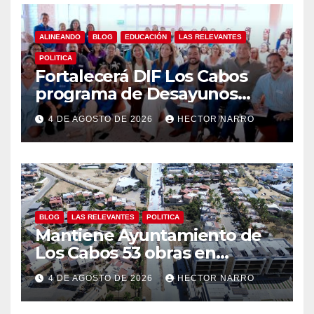
ALINEANDO
BLOG
EDUCACIÓN
LAS RELEVANTES
POLITICA
Fortalecerá DIF Los Cabos
programa de Desayunos
Escolares con donativo de
4 DE AGOSTO DE 2026
HECTOR NARRO
Los Cabos Children’s
Foundation
BLOG
LAS RELEVANTES
POLITICA
Mantiene Ayuntamiento de
Los Cabos 53 obras en
proceso para mejorar calles y
4 DE AGOSTO DE 2026
HECTOR NARRO
espacios públicos