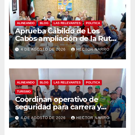
ALINEANDO
BLOG
LAS RELEVANTES
POLITICA
Aprueba Cabildo de Los
Cabos ampliación de la Ruta
3 de transporte público en
4 DE AGOSTO DE 2026
HECTOR NARRO
San José del Cabo
ALINEANDO
BLOG
LAS RELEVANTES
POLITICA
TURISMO
Coordinan operativo de
seguridad para carrera y
arrancones con causa en
4 DE AGOSTO DE 2026
HECTOR NARRO
Cabo San Lucas