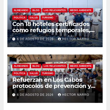
ALINEANDO
BLOG
LAS RELEVANTES
MEDIO AMBIENTE
POLITICA
SALUD
TURISMO
Con 18 hoteles certificados
como refugios temporales,
Gobierno de Los Cabos
6 DE AGOSTO DE 2026
HECTOR NARRO
refuerza la prevención y
garantiza un destino seguro
ALINEANDO
BLOG
LAS RELEVANTES
MEDIO AMBIENTE
POLITICA
SALUD
TURISMO
Refuerzan en Los Cabos
protocolos de prevención y
rescate en playas ante oleaje
6 DE AGOSTO DE 2026
HECTOR NARRO
y temporada de ciclones