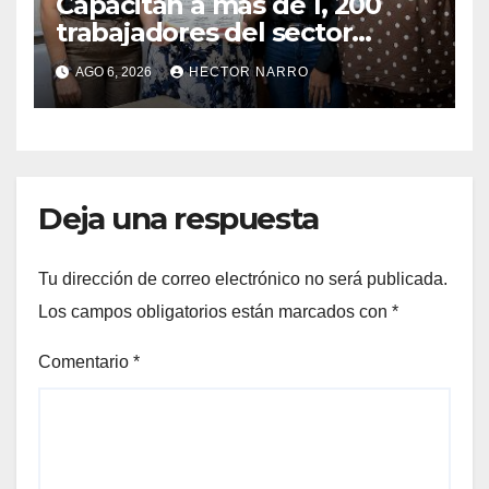
Capacitan a más de 1, 200
trabajadores del sector
hotelero en derechos
AGO 6, 2026
HECTOR NARRO
humanos y respeto laboral
en Los Cabos
Deja una respuesta
Tu dirección de correo electrónico no será publicada.
Los campos obligatorios están marcados con
*
Comentario
*