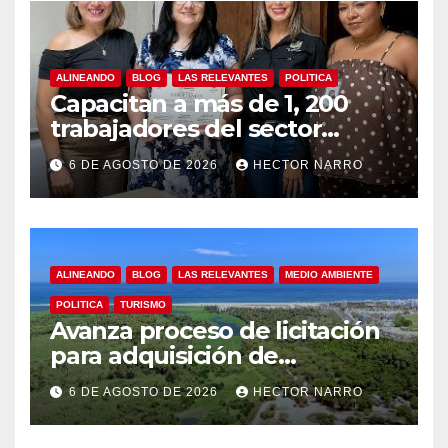
ALINEANDO
BLOG
LAS RELEVANTES
POLITICA
Capacitan a más de 1, 200
trabajadores del sector
hotelero en derechos
6 DE AGOSTO DE 2026
HECTOR NARRO
humanos y respeto laboral
en Los Cabos
ALINEANDO
BLOG
LAS RELEVANTES
MEDIO AMBIENTE
POLITICA
TURISMO
Avanza proceso de licitación
para adquisición de
maquinaria del Plan de
6 DE AGOSTO DE 2026
HECTOR NARRO
Regeneración del Estero
Josefino