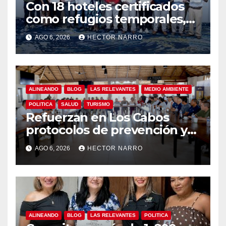
Con 18 hoteles certificados
como refugios temporales,
Gobierno de Los Cabos
AGO 6, 2026
HECTOR NARRO
refuerza la prevención y
garantiza un destino seguro
ALINEANDO
BLOG
LAS RELEVANTES
MEDIO AMBIENTE
POLITICA
SALUD
TURISMO
Refuerzan en Los Cabos
protocolos de prevención y
rescate en playas ante oleaje
AGO 6, 2026
HECTOR NARRO
y temporada de ciclones
ALINEANDO
BLOG
LAS RELEVANTES
POLITICA