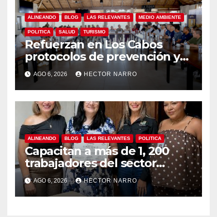
ALINEANDO
BLOG
LAS RELEVANTES
MEDIO AMBIENTE
POLITICA
SALUD
TURISMO
Refuerzan en Los Cabos
protocolos de prevención y
rescate en playas ante oleaje
AGO 6, 2026
HECTOR NARRO
y temporada de ciclones
ALINEANDO
BLOG
LAS RELEVANTES
POLITICA
Capacitan a más de 1, 200
trabajadores del sector
hotelero en derechos
AGO 6, 2026
HECTOR NARRO
humanos y respeto laboral
en Los Cabos