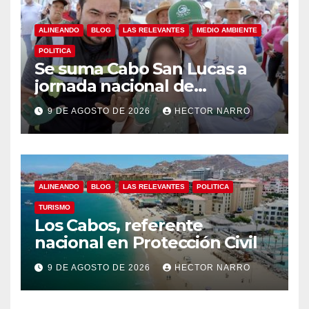
ALINEANDO
BLOG
LAS RELEVANTES
MEDIO AMBIENTE
POLITICA
Se suma Cabo San Lucas a
jornada nacional de
reforestación
9 DE AGOSTO DE 2026
HECTOR NARRO
ALINEANDO
BLOG
LAS RELEVANTES
POLITICA
TURISMO
Los Cabos, referente
nacional en Protección Civil
9 DE AGOSTO DE 2026
HECTOR NARRO