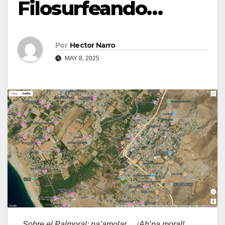
Filosurfeando…
Por
Hector Narro
MAY 8, 2025
Sobre el Palmoral; pa’amolar… ¡Ah’pa moral!