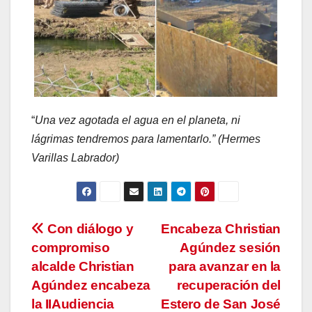
“
Una vez agotada el agua en el planeta, ni
lágrimas tendremos para lamentarlo.” (Hermes
Varillas Labrador)
Navegación
Con diálogo y
Encabeza Christian
compromiso
Agúndez sesión
de
alcalde Christian
para avanzar en la
entradas
Agúndez encabeza
recuperación del
la IIAudiencia
Estero de San José