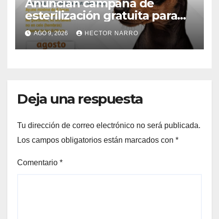
Anuncian campaña de
esterilización gratuita para
perros y gatos en San José
AGO 9, 2026
HECTOR NARRO
del Cabo
Deja una respuesta
Tu dirección de correo electrónico no será publicada.
Los campos obligatorios están marcados con
*
Comentario
*