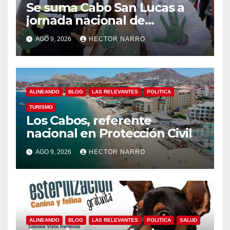
Se suma Cabo San Lucas a
jornada nacional de
reforestación
AGO 9, 2026
HECTOR NARRO
ALINEANDO
BLOG
LAS RELEVANTES
POLITICA
TURISMO
Los Cabos, referente
nacional en Protección Civil
AGO 9, 2026
HECTOR NARRO
ALINEANDO
BLOG
LAS RELEVANTES
POLITICA
SALUD