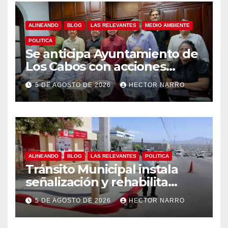
ALINEANDO
BLOG
LAS RELEVANTES
MEDIO AMBIENTE
POLITICA
Se anticipa Ayuntamiento de
Los Cabos con acciones
preventivas ante lluvias en el
5 DE AGOSTO DE 2026
HECTOR NARRO
centro histórico
ALINEANDO
BLOG
LAS RELEVANTES
POLITICA
Tránsito Municipal instala
señalización y rehabilita
cruces peatonales en Los
5 DE AGOSTO DE 2026
HECTOR NARRO
Cabos