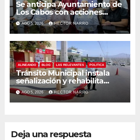
Se anticipa Ayuntamiento de
Los Cabos con acciones
preventivas ante lluvias en el
AGO 5, 2026
HECTOR NARRO
centro histórico
ALINEANDO
BLOG
LAS RELEVANTES
POLITICA
Tránsito Municipal instala
señalización y rehabilita
cruces peatonales en Los
AGO 5, 2026
HECTOR NARRO
Cabos
Deja una respuesta