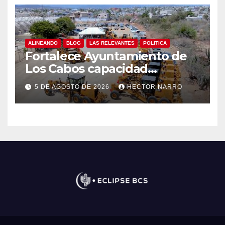
ALINEANDO
BLOG
LAS RELEVANTES
POLITICA
Fortalece Ayuntamiento de
Los Cabos capacidad
operativa de Servicios
5 DE AGOSTO DE 2026
HECTOR NARRO
Públicos con recursos del
FISAM