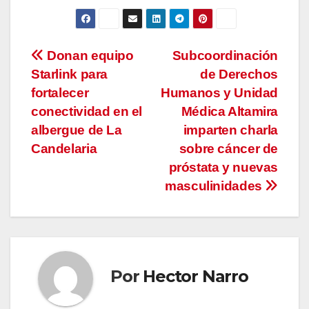
Navegación
Donan equipo
Subcoordinación
Starlink para
de Derechos
de
fortalecer
Humanos y Unidad
entradas
conectividad en el
Médica Altamira
albergue de La
imparten charla
Candelaria
sobre cáncer de
próstata y nuevas
masculinidades
Por
Hector Narro