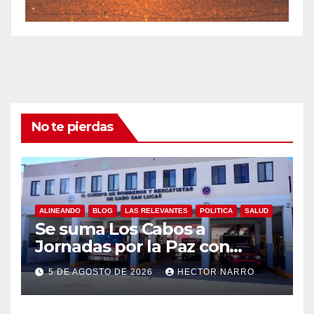
No te pierdas
ALINEANDO
BLOG
LAS RELEVANTES
POLITICA
SALUD
Se suma Los Cabos a
Jornadas por la Paz con
capacitación en primeros
5 DE AGOSTO DE 2026
HECTOR NARRO
auxilios para jóvenes