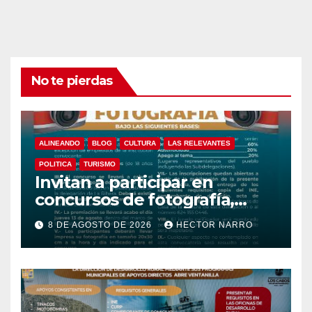
No te pierdas
ALINEANDO
BLOG
CULTURA
LAS RELEVANTES
POLITICA
TURISMO
Invitan a participar en
concursos de fotografía,
canto y pintura de las Fiestas
8 DE AGOSTO DE 2026
HECTOR NARRO
Tradicionales La Ribera 2026