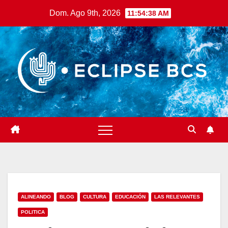
Saltar
Dom. Ago 9th, 2026
11:54:40 AM
al
contenido
ALINEANDO
BLOG
CULTURA
EDUCACIÓN
LAS RELEVANTES
POLITICA