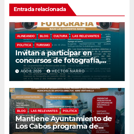
Entrada relacionada
ALINEANDO
BLOG
CULTURA
LAS RELEVANTES
POLITICA
TURISMO
Invitan a participar en
concursos de fotografía,
canto y pintura de las Fiestas
AGO 8, 2026
HECTOR NARRO
Tradicionales La Ribera 2026
BLOG
LAS RELEVANTES
POLITICA
Mantiene Ayuntamiento de
Los Cabos programa de
apoyos para agricultores,