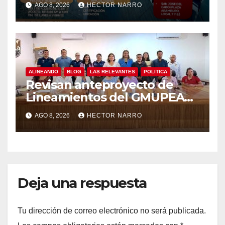
AGO 8, 2026
HECTOR NARRO
ganaderos y apicultores
ALINEANDO
BLOG
LAS RELEVANTES
POLITICA
Revisan anteproyecto de
Lineamientos del GMUPEA
en Los Cabos
AGO 8, 2026
HECTOR NARRO
Deja una respuesta
Tu dirección de correo electrónico no será publicada.