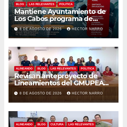
BLOG
LAS RELEVANTES
POLITICA
Mantiene Ayuntamiento de
Los Cabos programa de
apoyos para agricultores,
8 DE AGOSTO DE 2026
HECTOR NARRO
ganaderos y apicultores
ALINEANDO
BLOG
LAS RELEVANTES
POLITICA
Revisan anteproyecto de
Lineamientos del GMUPEA
en Los Cabos
8 DE AGOSTO DE 2026
HECTOR NARRO
ALINEANDO
BLOG
CULTURA
LAS RELEVANTES