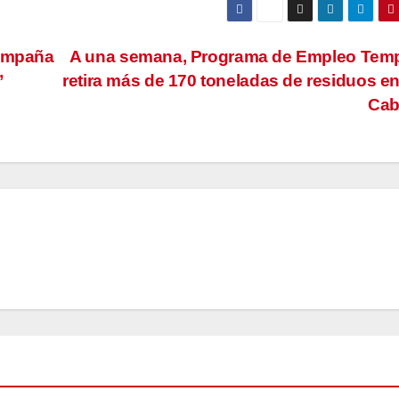
campaña
A una semana, Programa de Empleo Temp
”
retira más de 170 toneladas de residuos e
Ca