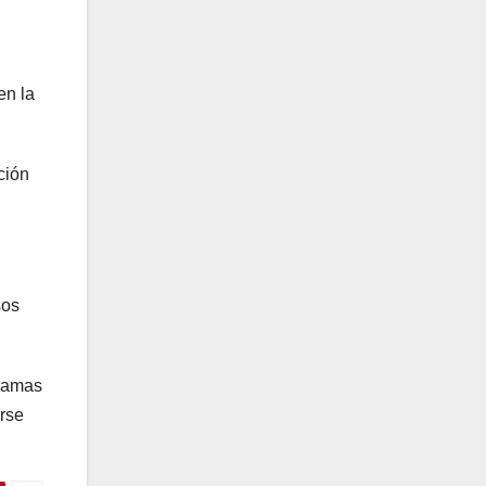
en la
ción
sos
gramas
irse