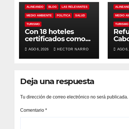
ALINEANDO
BLOG
LAS RELEVANTES
ALINEAN
MEDIO AMBIENTE
POLITICA
SALUD
MEDIO A
TURISMO
TURISMO
Con 18 hoteles
Refu
certificados como
Cabo
refugios
de p
AGO 6, 2026
HECTOR NARRO
AGO 6,
temporales,
resc
Gobierno de Los
ante
Cabos refuerza la
tem
prevención y
cicl
Deja una respuesta
garantiza un
destino seguro
Tu dirección de correo electrónico no será publicada.
Comentario
*