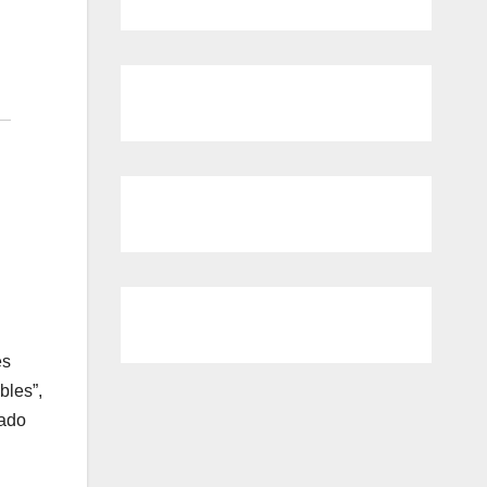
es
bles”,
rado