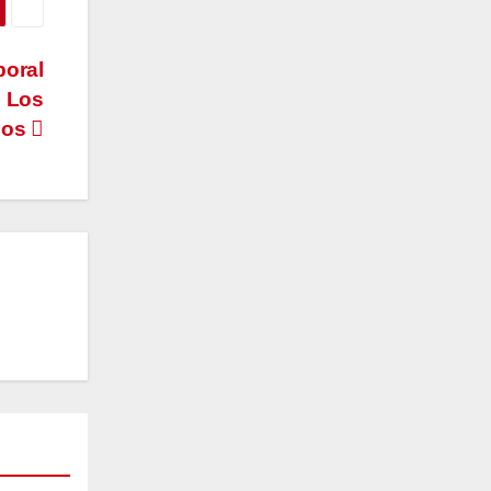
oral
n Los
bos