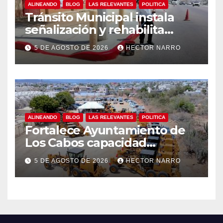
ALINEANDO
BLOG
LAS RELEVANTES
POLITICA
Tránsito Municipal instala
señalización y rehabilita
cruces peatonales en Los
5 DE AGOSTO DE 2026
HECTOR NARRO
Cabos
ALINEANDO
BLOG
LAS RELEVANTES
POLITICA
Fortalece Ayuntamiento de
Los Cabos capacidad
operativa de Servicios
5 DE AGOSTO DE 2026
HECTOR NARRO
Públicos con recursos del
FISAM