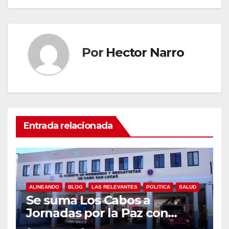
Por
Hector Narro
Entrada relacionada
ALINEANDO
BLOG
LAS RELEVANTES
POLITICA
SALUD
Se suma Los Cabos a
Jornadas por la Paz con
capacitación en primeros