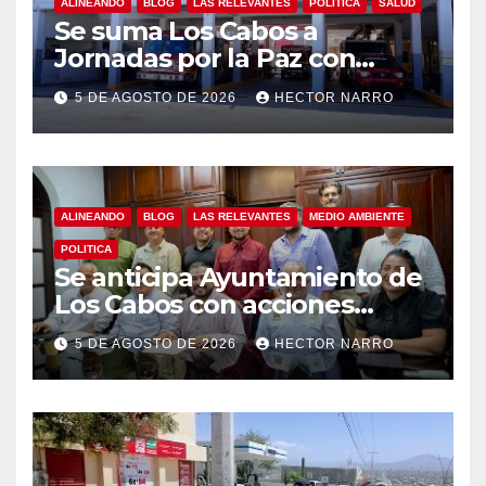
ALINEANDO
BLOG
LAS RELEVANTES
POLITICA
SALUD
Se suma Los Cabos a
Jornadas por la Paz con
capacitación en primeros
5 DE AGOSTO DE 2026
HECTOR NARRO
auxilios para jóvenes
ALINEANDO
BLOG
LAS RELEVANTES
MEDIO AMBIENTE
POLITICA
Se anticipa Ayuntamiento de
Los Cabos con acciones
preventivas ante lluvias en el
5 DE AGOSTO DE 2026
HECTOR NARRO
centro histórico