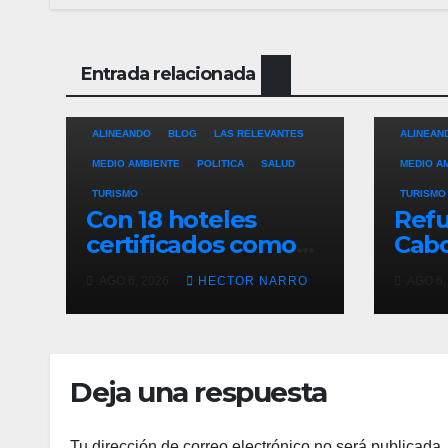
Entrada relacionada
ALINEANDO
BLOG
LAS RELEVANTES
ALINEAN
MEDIO AMBIENTE
POLITICA
SALUD
MEDIO A
TURISMO
TURISMO
Con 18 hoteles
Refu
certificados como
Cabo
refugios
de p
AGO 6, 2026
HECTOR NARRO
AGO 6,
temporales,
resc
Gobierno de Los
ante
Cabos refuerza la
tem
prevención y
cicl
Deja una respuesta
garantiza un
destino seguro
Tu dirección de correo electrónico no será publicada.