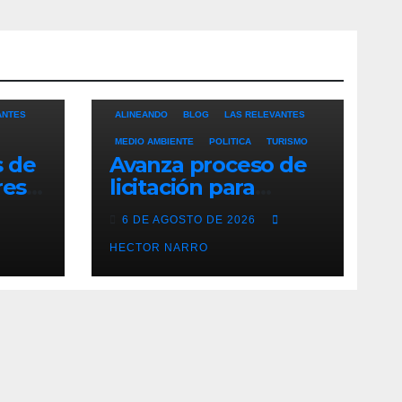
ANTES
ALINEANDO
BLOG
LAS RELEVANTES
MEDIO AMBIENTE
POLITICA
TURISMO
s de
Avanza proceso de
res
licitación para
ero
adquisición de
6 DE AGOSTO DE 2026
maquinaria del Plan
eto
de Regeneración
HECTOR NARRO
Cabos
del Estero Josefino