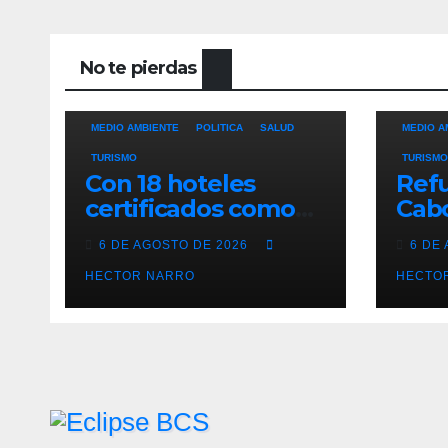
No te pierdas
ALINEANDO
BLOG
LAS RELEVANTES
ALINEAN
MEDIO AMBIENTE
POLITICA
SALUD
MEDIO A
TURISMO
TURISMO
Con 18 hoteles
Refu
certificados como
Cabo
refugios
prev
6 DE AGOSTO DE 2026
6 DE
temporales,
resc
Gobierno de Los
HECTOR NARRO
ante
HECTO
Cabos refuerza la
tem
prevención y
cicl
garantiza un destino
seguro