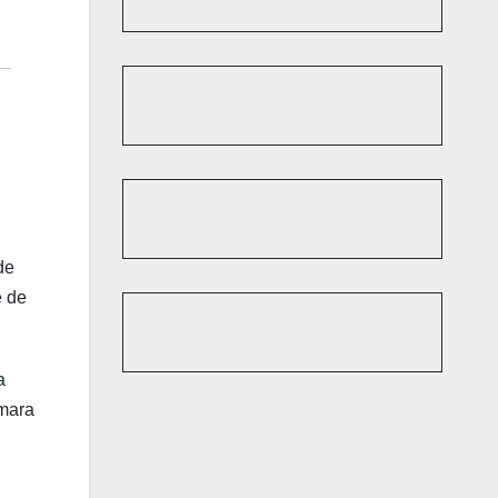
de
e de
a
ámara