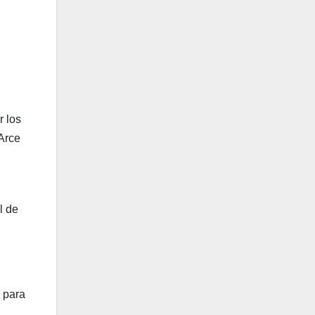
r los
 Arce
l de
 para