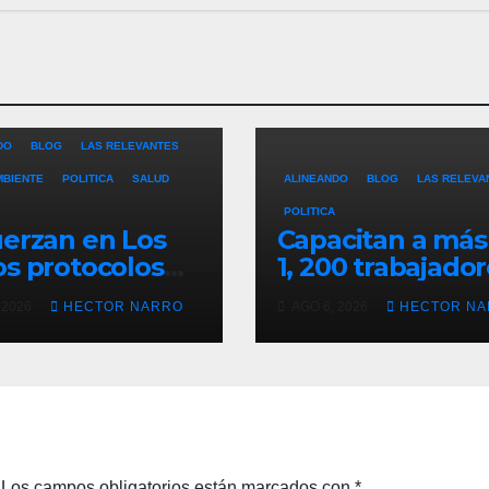
DO
BLOG
LAS RELEVANTES
MBIENTE
POLITICA
SALUD
ALINEANDO
BLOG
LAS RELEVA
POLITICA
erzan en Los
Capacitan a más
s protocolos
1, 200 trabajado
revención y
del sector hotel
 2026
HECTOR NARRO
AGO 6, 2026
HECTOR N
ate en playas
en derechos
 oleaje y
humanos y resp
porada de
laboral en Los
ones
Cabos
Los campos obligatorios están marcados con
*