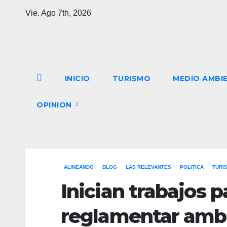
Saltar
Vie. Ago 7th, 2026
al
contenido
INICIO
TURISMO
MEDIO AMBI
OPINION
ALINEANDO
BLOG
LAS RELEVANTES
POLITICA
TURI
Inician trabajos 
reglamentar ambu