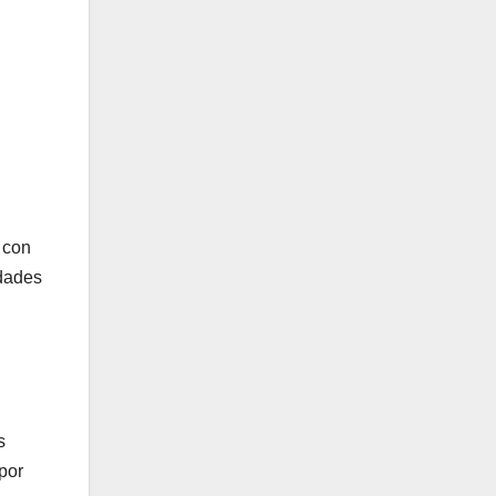
 con
idades
s
por