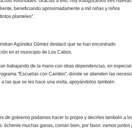
muchas voluntades. Gracias a ello, hoy inauguramos tres nuevas
iente, beneficiando aproximadamente a mil niñas y niños
intos planteles”.
Christian Agúndez Gómez destacó que se han encontrado
ción en el municipio de Los Cabos.
an trabajando de la mano con otras dependencias, en especial
 programa “Escuelas con Cambio”, donde se atienden las neces
as a las que se les hace una visita, apoyándolos también
es de gobierno podamos hacer lo propio y decirles también a lo
s: échenle muchas ganas, coman bien, por favor; vamos juntos 