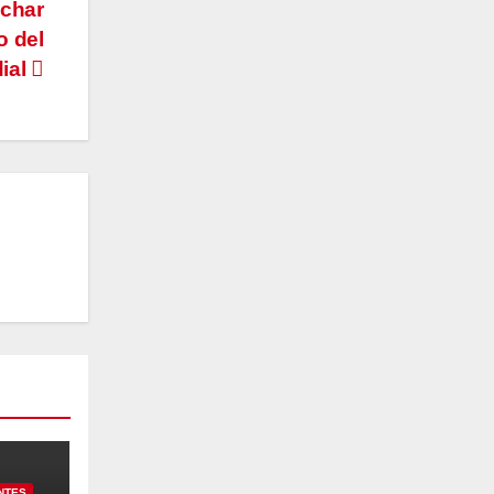
echar
o del
dial
NTES