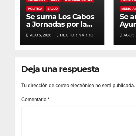
POLITICA
SALUD
MEDIO A
Se suma Los Cabos
Se a
a Jornadas por la
Ayu
Paz con
Los 
AGO 5, 2026
HECTOR NARRO
AGO 5,
capacitación en
acci
primeros auxilios
prev
para jóvenes
lluv
hist
Deja una respuesta
Tu dirección de correo electrónico no será publicada.
Comentario
*