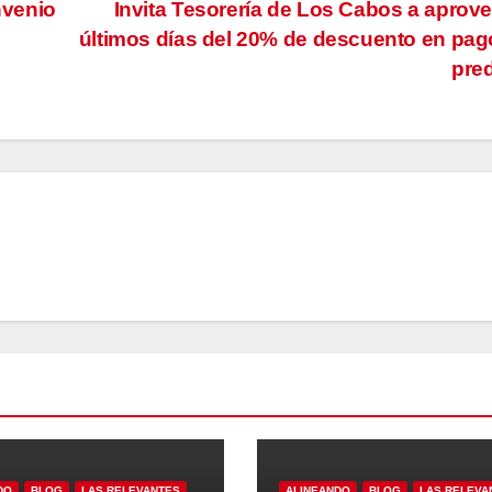
nvenio
Invita Tesorería de Los Cabos a aprov
últimos días del 20% de descuento en pag
pre
DO
BLOG
LAS RELEVANTES
ALINEANDO
BLOG
LAS RELEVA