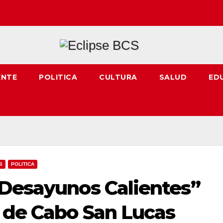
ENTE
POLITICA
CULTURA
SALUD
ED
S
POLITICA
“Desayunos Calientes”
s de Cabo San Lucas