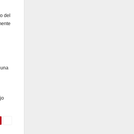
o del
mente
 una
jo