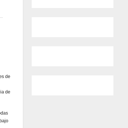
les de
cia de
odas
abajo