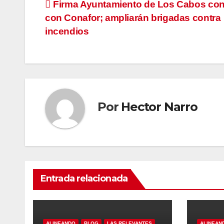
Navegación
Firma Ayuntamiento de Los Cabos co
con Conafor; ampliarán brigadas contra
de
incendios
entradas
Por
Hector Narro
Entrada relacionada
ALINEANDO
BLOG
LAS RELEVANTES
ALINEAN