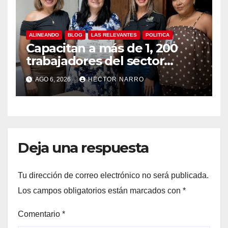
ALINEANDO
BLOG
LAS RELEVANTES
POLITICA
Capacitan a más de 1, 200
trabajadores del sector
hotelero en derechos
AGO 6, 2026
HECTOR NARRO
humanos y respeto laboral
en Los Cabos
Deja una respuesta
Tu dirección de correo electrónico no será publicada.
Los campos obligatorios están marcados con
*
Comentario
*