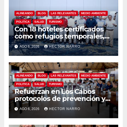
ALINEANDO
BLOG
LAS RELEVANTES
MEDIO AMBIENTE
POLITICA
SALUD
TURISMO
Con 18 hoteles certificados
como refugios temporales,
Gobierno de Los Cabos
AGO 6, 2026
HECTOR NARRO
refuerza la prevención y
garantiza un destino seguro
ALINEANDO
BLOG
LAS RELEVANTES
MEDIO AMBIENTE
POLITICA
SALUD
TURISMO
Refuerzan en Los Cabos
protocolos de prevención y
rescate en playas ante oleaje
AGO 6, 2026
HECTOR NARRO
y temporada de ciclones