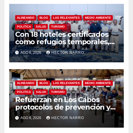
ALINEANDO
BLOG
LAS RELEVANTES
MEDIO AMBIENTE
POLITICA
SALUD
TURISMO
Con 18 hoteles certificados
como refugios temporales,
Gobierno de Los Cabos
AGO 6, 2026
HECTOR NARRO
refuerza la prevención y
garantiza un destino seguro
ALINEANDO
BLOG
LAS RELEVANTES
MEDIO AMBIENTE
POLITICA
SALUD
TURISMO
Refuerzan en Los Cabos
protocolos de prevención y
rescate en playas ante oleaje
AGO 6, 2026
HECTOR NARRO
y temporada de ciclones