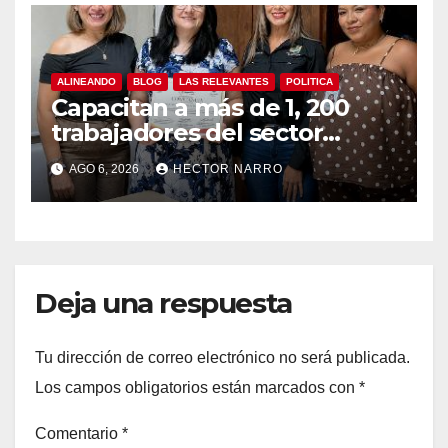
ALINEANDO
BLOG
LAS RELEVANTES
POLITICA
Capacitan a más de 1, 200
trabajadores del sector
hotelero en derechos
AGO 6, 2026
HECTOR NARRO
humanos y respeto laboral
en Los Cabos
Deja una respuesta
Tu dirección de correo electrónico no será publicada.
Los campos obligatorios están marcados con
*
Comentario
*