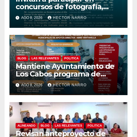
concursos de fotografía,
canto y pintura de las Fiestas
AGO 8, 2026
HECTOR NARRO
Tradicionales La Ribera 2026
BLOG
LAS RELEVANTES
POLITICA
Mantiene Ayuntamiento de
Los Cabos programa de
apoyos para agricultores,
AGO 8, 2026
HECTOR NARRO
ganaderos y apicultores
ALINEANDO
BLOG
LAS RELEVANTES
POLITICA
Revisan anteproyecto de