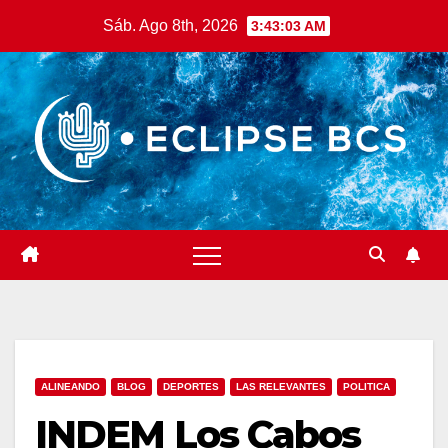
Saltar
Sáb. Ago 8th, 2026
3:43:04 AM
al
contenido
ALINEANDO
BLOG
DEPORTES
LAS RELEVANTES
POLITICA
INDEM Los Cabos