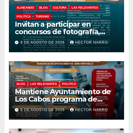
ALINEANDO
BLOG
CULTURA
LAS RELEVANTES
POLITICA
TURISMO
Invitan a participar en
concursos de fotografía,
canto y pintura de las Fiestas
8 DE AGOSTO DE 2026
HECTOR NARRO
Tradicionales La Ribera 2026
BLOG
LAS RELEVANTES
POLITICA
Mantiene Ayuntamiento de
Los Cabos programa de
apoyos para agricultores,
8 DE AGOSTO DE 2026
HECTOR NARRO
ganaderos y apicultores