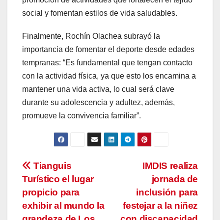
social y fomentan estilos de vida saludables.
Finalmente, Rochín Olachea subrayó la
importancia de fomentar el deporte desde edades
tempranas: “Es fundamental que tengan contacto
con la actividad física, ya que esto los encamina a
mantener una vida activa, lo cual será clave
durante su adolescencia y adultez, además,
promueve la convivencia familiar”.
Navegación
Tianguis
IMDIS realiza
Turístico el lugar
jornada de
de
propicio para
inclusión para
entradas
exhibir al mundo la
festejar a la niñez
grandeza de Los
con discapacidad