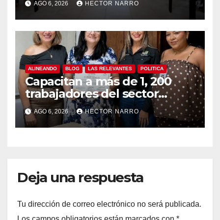
AGO 6, 2026
HECTOR NARRO
y temporada de ciclones
ALINEANDO
BLOG
LAS RELEVANTES
POLITICA
Capacitan a más de 1, 200
trabajadores del sector
hotelero en derechos
AGO 6, 2026
HECTOR NARRO
humanos y respeto laboral
en Los Cabos
Deja una respuesta
Tu dirección de correo electrónico no será publicada.
Los campos obligatorios están marcados con
*