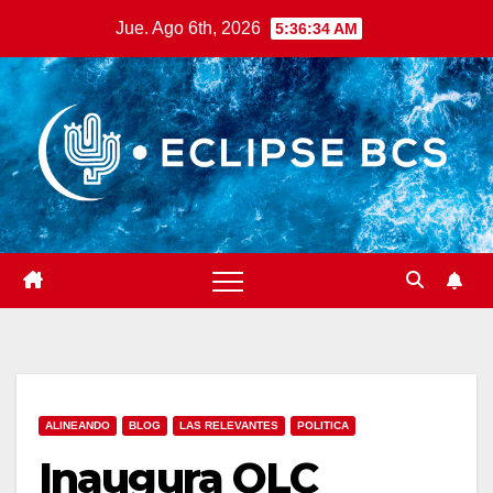
Saltar
Jue. Ago 6th, 2026
5:36:35 AM
al
contenido
ALINEANDO
BLOG
LAS RELEVANTES
POLITICA
Inaugura OLC