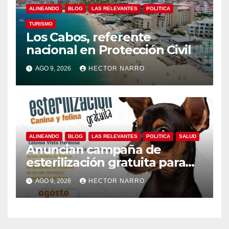
ALINEANDO
BLOG
LAS RELEVANTES
POLITICA
TURISMO
Los Cabos, referente
nacional en Protección Civil
AGO 9, 2026
HECTOR NARRO
ALINEANDO
BLOG
LAS RELEVANTES
POLITICA
SALUD
Anuncian campaña de
esterilización gratuita para
perros y gatos en San José
AGO 9, 2026
HECTOR NARRO
del Cabo