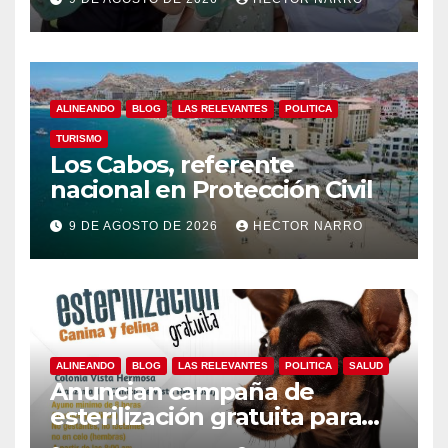
ALINEANDO
BLOG
LAS RELEVANTES
POLITICA
TURISMO
Los Cabos, referente
nacional en Protección Civil
9 DE AGOSTO DE 2026
HECTOR NARRO
ALINEANDO
BLOG
LAS RELEVANTES
POLITICA
SALUD
Anuncian campaña de
esterilización gratuita para
perros y gatos en San José