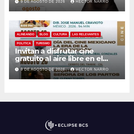
9 DE AGOSTO DE 2026
HECTOR NARRO
del Cabo
ALINEANDO
BLOG
CULTURA
LAS RELEVANTES
POLITICA
TURISMO
Invitan a disfrutar cine
gratuito al aire libre en el
Cerrito del Timbre de Cabo
9 DE AGOSTO DE 2026
HECTOR NARRO
San Lucas