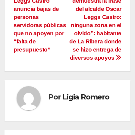
Leggs Castro
demuestra la frase
de
anuncia bajas de
del alcalde Oscar
entradas
personas
Leggs Castro:
servidoras públicas
ninguna zona en el
que no apoyen por
olvido”: habitante
“falta de
de La Ribera donde
presupuesto”
se hizo entrega de
diversos apoyos
Por
Ligia Romero