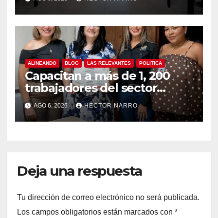
y temporada de ciclones
ALINEANDO
BLOG
LAS RELEVANTES
POLITICA
Capacitan a más de 1, 200
trabajadores del sector
hotelero en derechos
AGO 6, 2026
HECTOR NARRO
humanos y respeto laboral
en Los Cabos
Deja una respuesta
Tu dirección de correo electrónico no será publicada.
Los campos obligatorios están marcados con
*