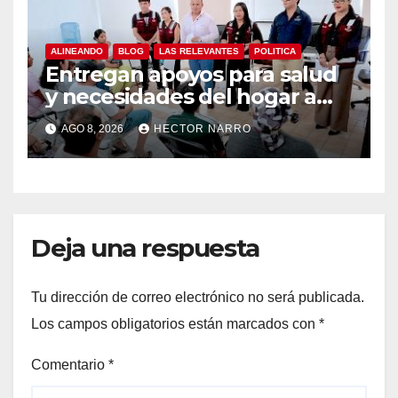
ALINEANDO
BLOG
LAS RELEVANTES
POLITICA
Entregan apoyos para salud
y necesidades del hogar a
familias de Cabo San Lucas
AGO 8, 2026
HECTOR NARRO
Deja una respuesta
Tu dirección de correo electrónico no será publicada.
Los campos obligatorios están marcados con
*
Comentario
*