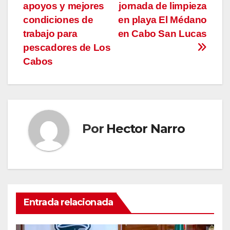
apoyos y mejores
jornada de limpieza
de
condiciones de
en playa El Médano
entradas
trabajo para
en Cabo San Lucas
pescadores de Los
Cabos
Por
Hector Narro
Entrada relacionada