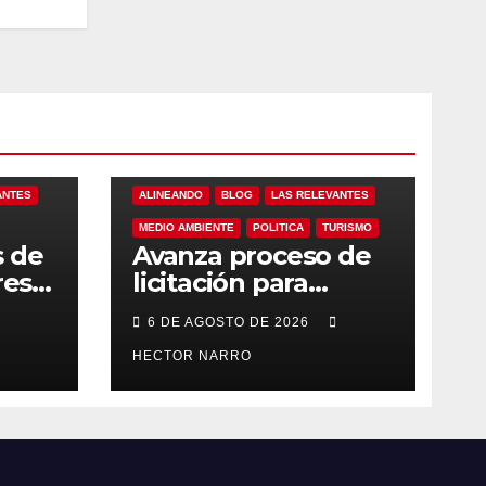
ANTES
ALINEANDO
BLOG
LAS RELEVANTES
MEDIO AMBIENTE
POLITICA
TURISMO
s de
Avanza proceso de
res
licitación para
ero
adquisición de
6 DE AGOSTO DE 2026
maquinaria del Plan
eto
de Regeneración
HECTOR NARRO
Cabos
del Estero Josefino