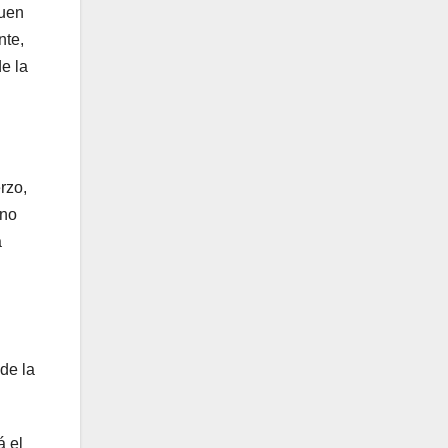
quen
nte,
e la
rzo,
 no
a
 de la
á el