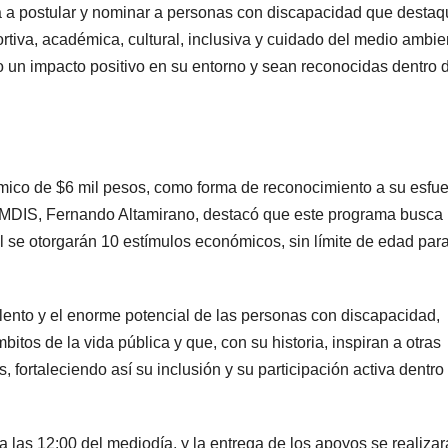
anía a postular y nominar a personas con discapacidad que desta
portiva, académica, cultural, inclusiva y cuidado del medio ambie
un impacto positivo en su entorno y sean reconocidas dentro d
mico de $6 mil pesos, como forma de reconocimiento a su esfue
l IMDIS, Fernando Altamirano, destacó que este programa busca
al se otorgarán 10 estímulos económicos, sin límite de edad par
talento y el enorme potencial de las personas con discapacidad,
tos de la vida pública y que, con su historia, inspiran a otras
 fortaleciendo así su inclusión y su participación activa dentro
a las 12:00 del mediodía, y la entrega de los apoyos se realizar