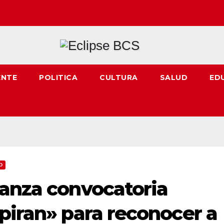
ENTE
POLITICA
CULTURA
SALUD
ED
D
lanza convocatoria
piran» para reconocer a