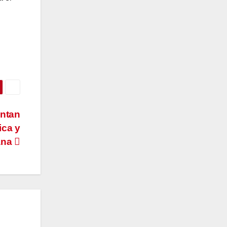
ntan
ica y
dana