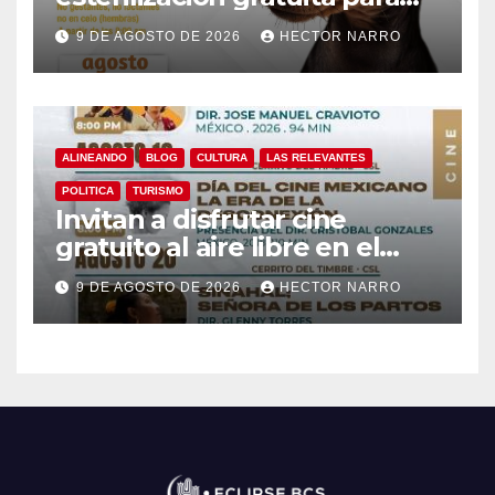
perros y gatos en San José
9 DE AGOSTO DE 2026
HECTOR NARRO
del Cabo
ALINEANDO
BLOG
CULTURA
LAS RELEVANTES
POLITICA
TURISMO
Invitan a disfrutar cine
gratuito al aire libre en el
Cerrito del Timbre de Cabo
9 DE AGOSTO DE 2026
HECTOR NARRO
San Lucas