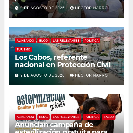
reforestación
9 DE AGOSTO DE 2026
HECTOR NARRO
ALINEANDO
BLOG
LAS RELEVANTES
POLITICA
TURISMO
Los Cabos, referente
nacional en Protección Civil
9 DE AGOSTO DE 2026
HECTOR NARRO
ALINEANDO
BLOG
LAS RELEVANTES
POLITICA
SALUD
Anuncian campaña de
esterilización gratuita para