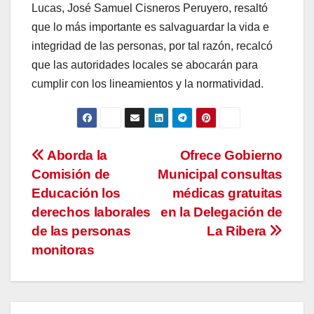
Lucas, José Samuel Cisneros Peruyero, resaltó
que lo más importante es salvaguardar la vida e
integridad de las personas, por tal razón, recalcó
que las autoridades locales se abocarán para
cumplir con los lineamientos y la normatividad.
Navegación
Aborda la
Ofrece Gobierno
Comisión de
Municipal consultas
de
Educación los
médicas gratuitas
entradas
derechos laborales
en la Delegación de
de las personas
La Ribera
monitoras