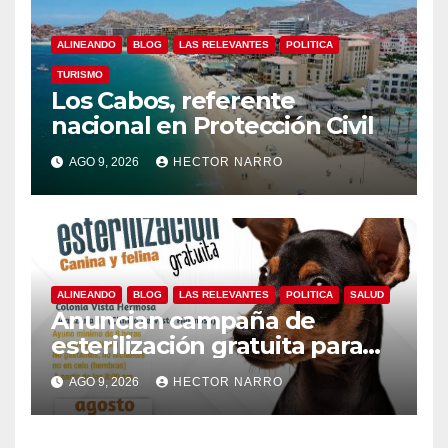
ALINEANDO
BLOG
LAS RELEVANTES
POLITICA
TURISMO
Los Cabos, referente
nacional en Protección Civil
AGO 9, 2026
HECTOR NARRO
ALINEANDO
BLOG
LAS RELEVANTES
POLITICA
SALUD
Anuncian campaña de
esterilización gratuita para
perros y gatos en San José
AGO 9, 2026
HECTOR NARRO
del Cabo