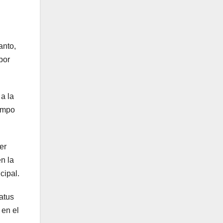
anto,
por
a la
iempo
er
n la
cipal.
atus
 en el