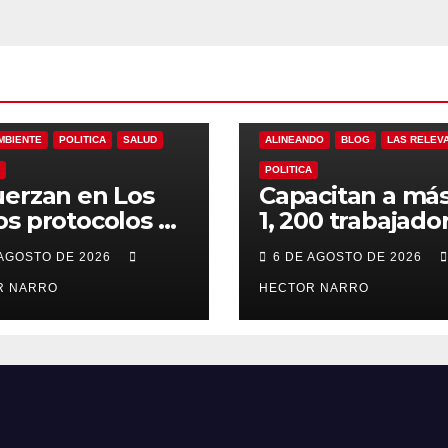
DO
BLOG
LAS RELEVANTES
MBIENTE
POLITICA
SALUD
ALINEANDO
BLOG
LAS RELEV
POLITICA
erzan en Los
Capacitan a má
s protocolos de
1, 200 trabajado
ención y
del sector hotel
 AGOSTO DE 2026
6 DE AGOSTO DE 2026
ate en playas
en derechos
 oleaje y
R NARRO
humanos y resp
HECTOR NARRO
porada de
laboral en Los 
ones