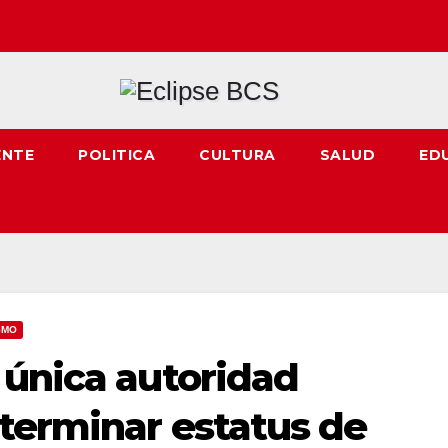
ENTE
POLITICA
CULTURA
SALUD
ED
SMO
 única autoridad
eterminar estatus de