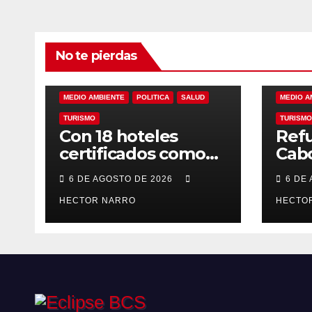
No te pierdas
ALINEANDO
BLOG
LAS RELEVANTES
ALINEAN
MEDIO AMBIENTE
POLITICA
SALUD
MEDIO A
TURISMO
TURISMO
Con 18 hoteles
Refu
certificados como
Cabo
refugios
prev
6 DE AGOSTO DE 2026
6 DE
temporales,
resc
Gobierno de Los
HECTOR NARRO
ante
HECTO
Cabos refuerza la
tem
prevención y
cicl
garantiza un destino
seguro