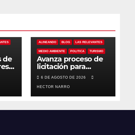
ANTES
ALINEANDO
BLOG
LAS RELEVANTES
MEDIO AMBIENTE
POLITICA
TURISMO
s de
Avanza proceso de
res
licitación para
ero
adquisición de
6 DE AGOSTO DE 2026
maquinaria del Plan
eto
de Regeneración
HECTOR NARRO
Cabos
del Estero Josefino