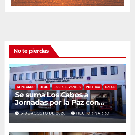
No te pierdas
ALINEANDO
BLOG
LAS RELEVANTES
POLITICA
SALUD
Se suma Los Cabos a
Jornadas por la Paz con
capacitación en primeros
5 DE AGOSTO DE 2026
HECTOR NARRO
auxilios para jóvenes