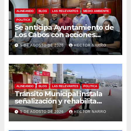
ALINEANDO
BLOG
LAS RELEVANTES
MEDIO AMBIENTE
POLITICA
Se anticipa Ayuntamiento de
Los Cabos con acciones
preventivas ante lluvias en el
5 DE AGOSTO DE 2026
HECTOR NARRO
centro histórico
ALINEANDO
BLOG
LAS RELEVANTES
POLITICA
Tránsito Municipal instala
señalización y rehabilita
cruces peatonales en Los
5 DE AGOSTO DE 2026
HECTOR NARRO
Cabos