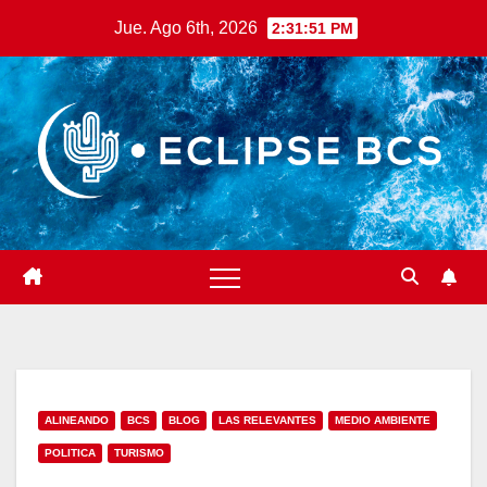
Saltar
Jue. Ago 6th, 2026
2:31:52 PM
al
contenido
ALINEANDO
BCS
BLOG
LAS RELEVANTES
MEDIO AMBIENTE
POLITICA
TURISMO