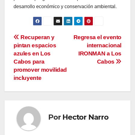
desarrollo económico y conservación ambiental.
Navegación
Recuperan y
Regresa el evento
pintan espacios
internacional
de
azules en Los
IRONMAN a Los
entradas
Cabos para
Cabos
promover movilidad
incluyente
Por
Hector Narro