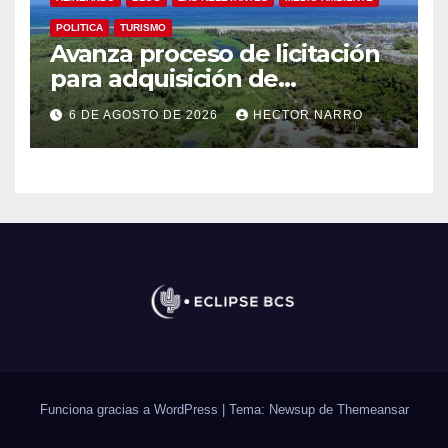
POLITICA
TURISMO
Avanza proceso de licitación
para adquisición de
maquinaria del Plan de
6 DE AGOSTO DE 2026
HECTOR NARRO
Regeneración del Estero
Josefino
Funciona gracias a WordPress
|
Tema: Newsup de
Themeansar