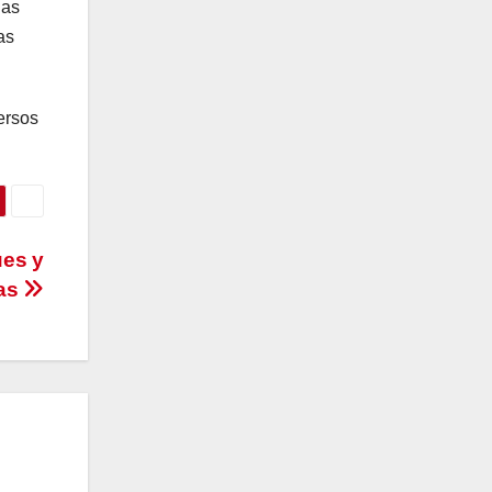
las
as
versos
ues y
cas