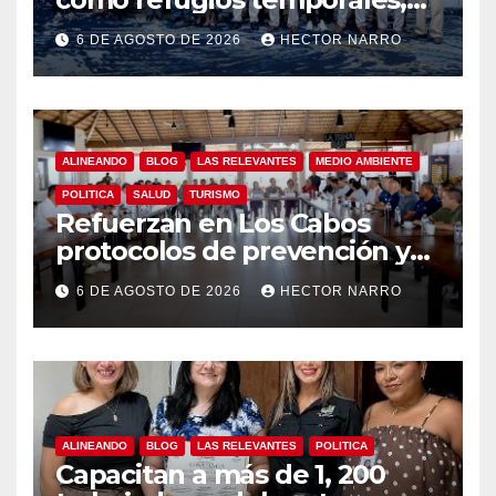
Gobierno de Los Cabos
6 DE AGOSTO DE 2026
HECTOR NARRO
refuerza la prevención y
garantiza un destino seguro
ALINEANDO
BLOG
LAS RELEVANTES
MEDIO AMBIENTE
POLITICA
SALUD
TURISMO
Refuerzan en Los Cabos
protocolos de prevención y
rescate en playas ante oleaje
6 DE AGOSTO DE 2026
HECTOR NARRO
y temporada de ciclones
ALINEANDO
BLOG
LAS RELEVANTES
POLITICA
Capacitan a más de 1, 200