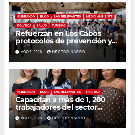
ALINEANDO
BLOG
LAS RELEVANTES
MEDIO AMBIENTE
POLITICA
SALUD
TURISMO
Refuerzan en Los Cabos
protocolos de prevención y
rescate en playas ante oleaje
AGO 6, 2026
HECTOR NARRO
y temporada de ciclones
ALINEANDO
BLOG
LAS RELEVANTES
POLITICA
Capacitan a más de 1, 200
trabajadores del sector
hotelero en derechos
AGO 6, 2026
HECTOR NARRO
humanos y respeto laboral
en Los Cabos