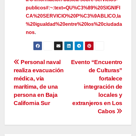
publicos#:~:text=QU%C3%89%20SIGNIFI
CA%20SERVICIO%20P%C3%9ABLICO,la
%20igualdad%20entre%20los%20ciudada
nos
.
Navegación
Personal naval
Evento “Encuentro
realiza evacuación
de Culturas”
de
médica, vía
fortalece
entradas
marítima, de una
integración de
persona en Baja
locales y
California Sur
extranjeros en Los
Cabos