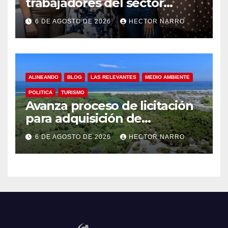
trabajadores del sector
hotelero en derechos
6 DE AGOSTO DE 2026
HECTOR NARRO
humanos y respeto laboral
en Los Cabos
ALINEANDO
BLOG
LAS RELEVANTES
MEDIO AMBIENTE
POLITICA
TURISMO
Avanza proceso de licitación
para adquisición de
maquinaria del Plan de
6 DE AGOSTO DE 2026
HECTOR NARRO
Regeneración del Estero
Josefino