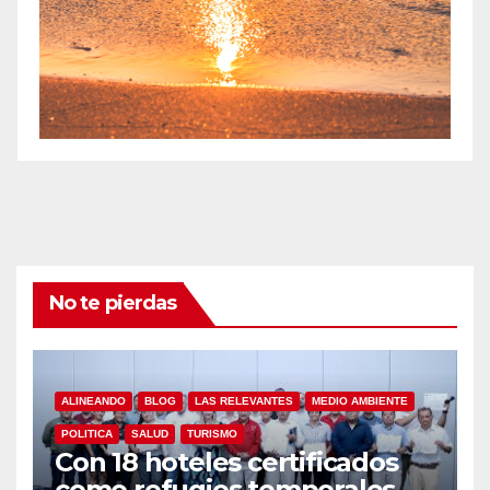
No te pierdas
ALINEANDO
BLOG
LAS RELEVANTES
MEDIO AMBIENTE
POLITICA
SALUD
TURISMO
Con 18 hoteles certificados
como refugios temporales,